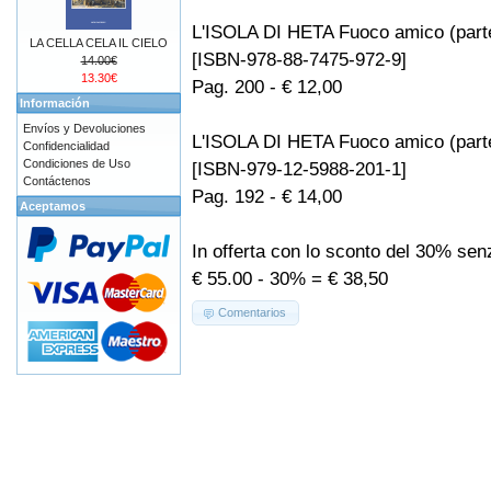
L'ISOLA DI HETA Fuoco amico (part
LA CELLA CELA IL CIELO
[ISBN-978-88-7475-972-9]
14.00€
13.30€
Pag. 200 - € 12,00
Información
Envíos y Devoluciones
L'ISOLA DI HETA Fuoco amico (part
Confidencialidad
Condiciones de Uso
[ISBN-979-12-5988-201-1]
Contáctenos
Pag. 192 - € 14,00
Aceptamos
In offerta con lo sconto del 30% se
€ 55.00 - 30% = € 38,50
Comentarios