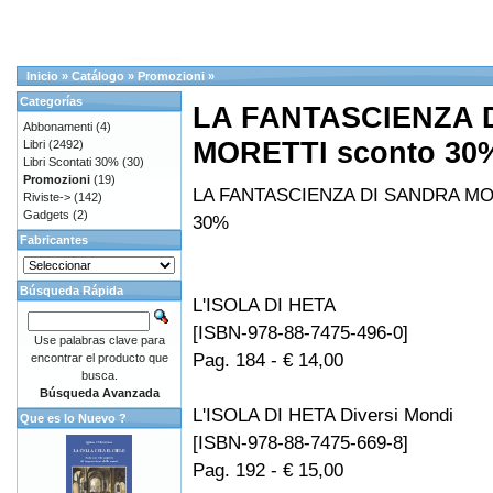
Inicio
»
Catálogo
»
Promozioni
»
Categorías
LA FANTASCIENZA 
Abbonamenti
(4)
MORETTI sconto 30
Libri
(2492)
Libri Scontati 30%
(30)
Promozioni
(19)
LA FANTASCIENZA DI SANDRA MO
Riviste->
(142)
Gadgets
(2)
30%
Fabricantes
Búsqueda Rápida
L'ISOLA DI HETA
[ISBN-978-88-7475-496-0]
Use palabras clave para
Pag. 184 - € 14,00
encontrar el producto que
busca.
Búsqueda Avanzada
L'ISOLA DI HETA Diversi Mondi
Que es lo Nuevo ?
[ISBN-978-88-7475-669-8]
Pag. 192 - € 15,00