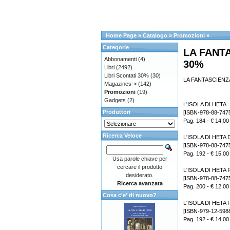
Home Page
»
Catalogo
»
Promozioni
»
Categorie
LA FANT
Abbonamenti
(4)
30%
Libri
(2492)
Libri Scontati 30%
(30)
LA FANTASCIENZ
Magazines->
(142)
Promozioni
(19)
Gadgets
(2)
L'ISOLA DI HETA
Produttori
[ISBN-978-88-747
Pag. 184 - € 14,00
Ricerca Veloce
L'ISOLA DI HETA D
[ISBN-978-88-747
Pag. 192 - € 15,00
Usa parole chiave per
cercare il prodotto
L'ISOLA DI HETA F
desiderato.
[ISBN-978-88-747
Ricerca avanzata
Pag. 200 - € 12,00
Cosa c'e' di nuovo?
L'ISOLA DI HETA F
[ISBN-979-12-598
Pag. 192 - € 14,00