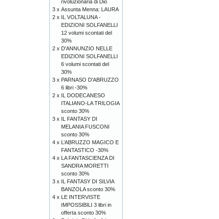
rivoluzionaria di Dio
3 x
Assunta Menna: LAURA
2 x
IL VOLTALUNA -
EDIZIONI SOLFANELLI
12 volumi scontati del
30%
2 x
D'ANNUNZIO NELLE
EDIZIONI SOLFANELLI
6 volumi scontati del
30%
3 x
PARNASO D'ABRUZZO
6 libri -30%
2 x
IL DODECANESO
ITALIANO-LA TRILOGIA
sconto 30%
3 x
IL FANTASY DI
MELANIA FUSCONI
sconto 30%
4 x
L’ABRUZZO MAGICO E
FANTASTICO -30%
4 x
LA FANTASCIENZA DI
SANDRA MORETTI
sconto 30%
3 x
IL FANTASY DI SILVIA
BANZOLA sconto 30%
4 x
LE INTERVISTE
IMPOSSIBILI 3 libri in
offerta sconto 30%