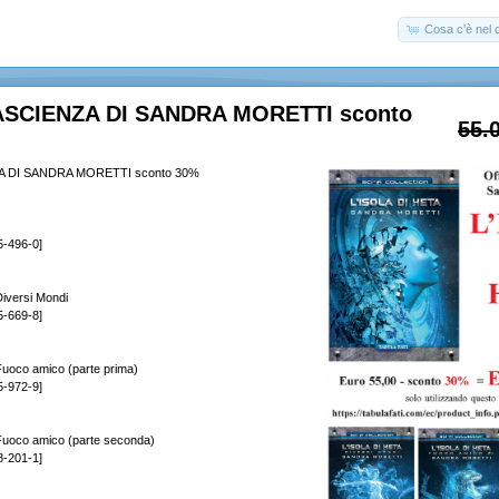
Cosa c'è nel c
ASCIENZA DI SANDRA MORETTI sconto
55.
A DI SANDRA MORETTI sconto 30%
5-496-0]
iversi Mondi
5-669-8]
uoco amico (parte prima)
5-972-9]
uoco amico (parte seconda)
8-201-1]