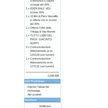
D’Annunzio 6 volumi
scontati del 30%
1 x
EDEN RALF VELI
sconto 30%
1 x
10 libri di Piero Vassalllo
in offerta con lo sconto
del 30%
1 x
Offerta 3 libri della
Trilogia di Vito Moretti
1 x
TUTTI I LIBRI DEL
PROF. GIACINTO
AURITI
4 x
Controrivoluzione
Abbonamento ai nn.
124/129 (sei numeri)
1 x
Controrivoluzione
Abbonamento ai nn.
127/132 (sei numeri)
2,648.88€
Info Produttore
-
Edizioni Tabula fati
Homepage
-
Altri prodotti
Notifiche
Notificami