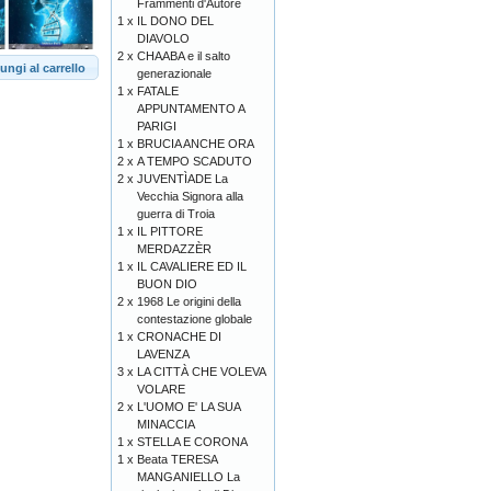
Frammenti d'Autore
1 x
IL DONO DEL
DIAVOLO
2 x
CHAABA e il salto
ungi al carrello
generazionale
1 x
FATALE
APPUNTAMENTO A
PARIGI
1 x
BRUCIA ANCHE ORA
2 x
A TEMPO SCADUTO
2 x
JUVENTÌADE La
Vecchia Signora alla
guerra di Troia
1 x
IL PITTORE
MERDAZZÈR
1 x
IL CAVALIERE ED IL
BUON DIO
2 x
1968 Le origini della
contestazione globale
1 x
CRONACHE DI
LAVENZA
3 x
LA CITTÀ CHE VOLEVA
VOLARE
2 x
L'UOMO E' LA SUA
MINACCIA
1 x
STELLA E CORONA
1 x
Beata TERESA
MANGANIELLO La