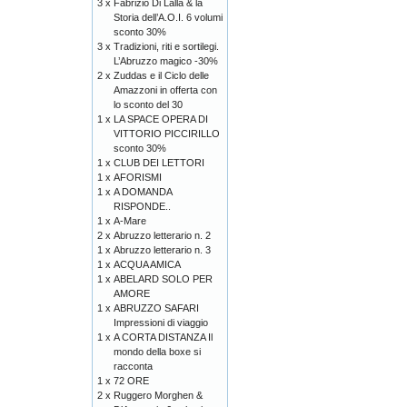
3 x
Fabrizio Di Lalla & la
Storia dell’A.O.I. 6 volumi
sconto 30%
3 x
Tradizioni, riti e sortilegi.
L’Abruzzo magico -30%
2 x
Zuddas e il Ciclo delle
Amazzoni in offerta con
lo sconto del 30
1 x
LA SPACE OPERA DI
VITTORIO PICCIRILLO
sconto 30%
1 x
CLUB DEI LETTORI
1 x
AFORISMI
1 x
A DOMANDA
RISPONDE..
1 x
A-Mare
2 x
Abruzzo letterario n. 2
1 x
Abruzzo letterario n. 3
1 x
ACQUA AMICA
1 x
ABELARD SOLO PER
AMORE
1 x
ABRUZZO SAFARI
Impressioni di viaggio
1 x
A CORTA DISTANZA Il
mondo della boxe si
racconta
1 x
72 ORE
2 x
Ruggero Morghen &