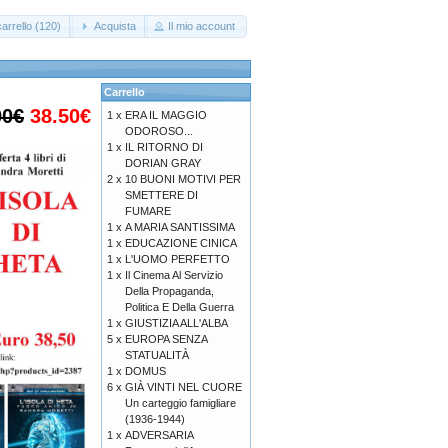
arrello (120)
Acquista
Il mio account
Carrello
00€
38.50€
1 x
ERA IL MAGGIO
ODOROSO...
1 x
IL RITORNO DI
DORIAN GRAY
2 x
10 BUONI MOTIVI PER
SMETTERE DI
FUMARE
1 x
A MARIA SANTISSIMA
1 x
EDUCAZIONE CINICA
1 x
L'UOMO PERFETTO
1 x
Il Cinema Al Servizio
Della Propaganda,
Politica E Della Guerra
1 x
GIUSTIZIA ALL'ALBA
5 x
EUROPA SENZA
STATUALITÀ
1 x
DOMUS
6 x
GIÀ VINTI NEL CUORE
Un carteggio famigliare
(1936-1944)
1 x
ADVERSARIA