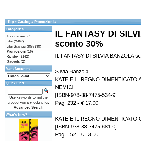
Top
»
Catalog
»
Promozioni
»
Categories
IL FANTASY DI SIL
Abbonamenti
(4)
sconto 30%
Libri
(2492)
Libri Scontati 30%
(30)
Promozioni
(19)
IL FANTASY DI SILVIA BANZOLA sc
Riviste->
(142)
Gadgets
(2)
Manufacturers
Silvia Banzola
KATE E IL REGNO DIMENTICATO A
Quick Find
NEMICI
[ISBN-978-88-7475-534-9]
Use keywords to find the
Pag. 232 - € 17,00
product you are looking for.
Advanced Search
What's New?
KATE E IL REGNO DIMENTICATO 
[ISBN-978-88-7475-681-0]
Pag. 152 - € 13,00