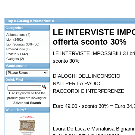
Top
»
Catalog
»
Promozioni
»
Categories
LE INTERVISTE IMPOS
Abbonamenti
(4)
offerta sconto 30%
Libri
(2492)
Libri Scontati 30%
(30)
Promozioni
(19)
LE INTERVISTE IMPOSSIBILI 3 libri 
Riviste->
(142)
Gadgets
(2)
sconto 30%
Manufacturers
DIALOGHI DELL’INCONSCIO
Quick Find
NATI PER LA RADIO
RACCORDI E INTERFERENZE
Use keywords to find the
product you are looking for.
Advanced Search
Euro 49,00 - sconto 30% = Euro 34,
What's New?
Laura De Luca e Marialuisa Bignami 