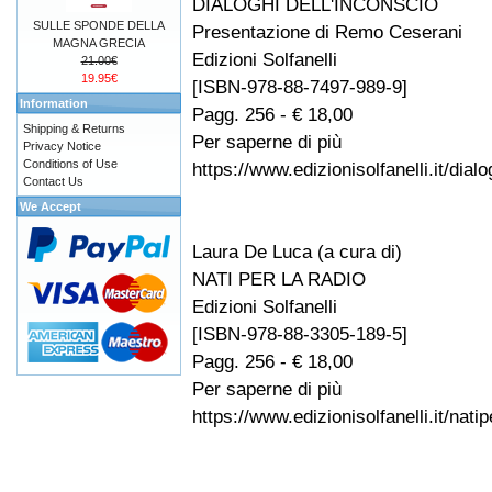
DIALOGHI DELL'INCONSCIO
SULLE SPONDE DELLA
Presentazione di Remo Ceserani
MAGNA GRECIA
Edizioni Solfanelli
21.00€
19.95€
[ISBN-978-88-7497-989-9]
Information
Pagg. 256 - € 18,00
Shipping & Returns
Per saperne di più
Privacy Notice
Conditions of Use
https://www.edizionisolfanelli.it/dial
Contact Us
We Accept
Laura De Luca (a cura di)
NATI PER LA RADIO
Edizioni Solfanelli
[ISBN-978-88-3305-189-5]
Pagg. 256 - € 18,00
Per saperne di più
https://www.edizionisolfanelli.it/nati