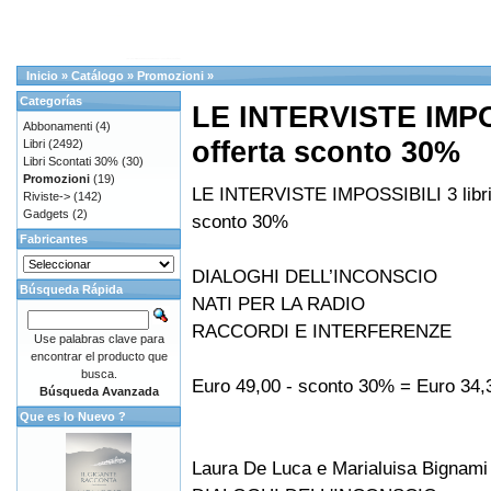
Inicio
»
Catálogo
»
Promozioni
»
Categorías
LE INTERVISTE IMPOS
Abbonamenti
(4)
offerta sconto 30%
Libri
(2492)
Libri Scontati 30%
(30)
Promozioni
(19)
LE INTERVISTE IMPOSSIBILI 3 libri 
Riviste->
(142)
Gadgets
(2)
sconto 30%
Fabricantes
DIALOGHI DELL’INCONSCIO
Búsqueda Rápida
NATI PER LA RADIO
RACCORDI E INTERFERENZE
Use palabras clave para
encontrar el producto que
busca.
Euro 49,00 - sconto 30% = Euro 34,
Búsqueda Avanzada
Que es lo Nuevo ?
Laura De Luca e Marialuisa Bignami 