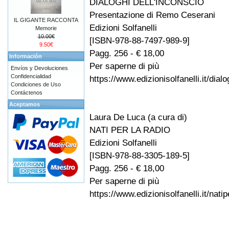
DIALOGHI DELL'INCONSCIO
Presentazione di Remo Ceserani
IL GIGANTE RACCONTA
Edizioni Solfanelli
Memorie
10.00€
[ISBN-978-88-7497-989-9]
9.50€
Pagg. 256 - € 18,00
Información
Per saperne di più
Envíos y Devoluciones
Confidencialidad
https://www.edizionisolfanelli.it/dial
Condiciones de Uso
Contáctenos
Aceptamos
Laura De Luca (a cura di)
NATI PER LA RADIO
Edizioni Solfanelli
[ISBN-978-88-3305-189-5]
Pagg. 256 - € 18,00
Per saperne di più
https://www.edizionisolfanelli.it/nati