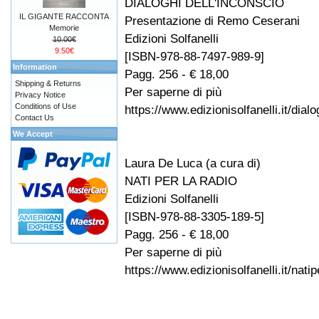
DIALOGHI DELL'INCONSCIO
IL GIGANTE RACCONTA
Presentazione di Remo Ceserani
Memorie
Edizioni Solfanelli
10.00€
9.50€
[ISBN-978-88-7497-989-9]
Information
Pagg. 256 - € 18,00
Shipping & Returns
Per saperne di più
Privacy Notice
Conditions of Use
https://www.edizionisolfanelli.it/dial
Contact Us
We Accept
Laura De Luca (a cura di)
NATI PER LA RADIO
Edizioni Solfanelli
[ISBN-978-88-3305-189-5]
Pagg. 256 - € 18,00
Per saperne di più
https://www.edizionisolfanelli.it/nati