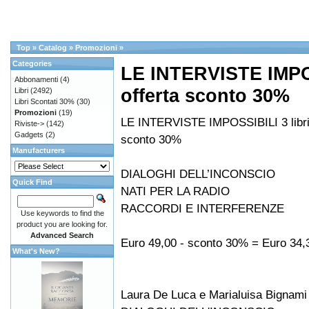
Top
»
Catalog
»
Promozioni
»
Categories
LE INTERVISTE IMPOS
Abbonamenti
(4)
offerta sconto 30%
Libri
(2492)
Libri Scontati 30%
(30)
Promozioni
(19)
LE INTERVISTE IMPOSSIBILI 3 libri 
Riviste->
(142)
Gadgets
(2)
sconto 30%
Manufacturers
DIALOGHI DELL’INCONSCIO
Quick Find
NATI PER LA RADIO
RACCORDI E INTERFERENZE
Use keywords to find the
product you are looking for.
Advanced Search
Euro 49,00 - sconto 30% = Euro 34,
What's New?
Laura De Luca e Marialuisa Bignami 