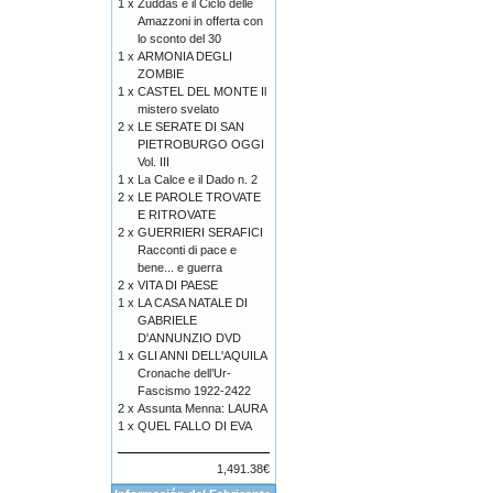
1 x
Zuddas e il Ciclo delle
Amazzoni in offerta con
lo sconto del 30
1 x
ARMONIA DEGLI
ZOMBIE
1 x
CASTEL DEL MONTE Il
mistero svelato
2 x
LE SERATE DI SAN
PIETROBURGO OGGI
Vol. III
1 x
La Calce e il Dado n. 2
2 x
LE PAROLE TROVATE
E RITROVATE
2 x
GUERRIERI SERAFICI
Racconti di pace e
bene... e guerra
2 x
VITA DI PAESE
1 x
LA CASA NATALE DI
GABRIELE
D'ANNUNZIO DVD
1 x
GLI ANNI DELL'AQUILA
Cronache dell’Ur-
Fascismo 1922-2422
2 x
Assunta Menna: LAURA
1 x
QUEL FALLO DI EVA
1,491.38€