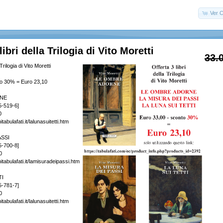
Ver C
libri della Trilogia di Vito Moretti
33.
 Trilogia di Vito Moretti
to 30% = Euro 23,10
NE
5-519-6]
0
tabulafati.it/lalunasuitetti.htm
ASSI
5-700-8]
0
itabulafati.it/lamisuradeipassi.htm
TI
5-781-7]
0
tabulafati.it/lalunasuitetti.htm