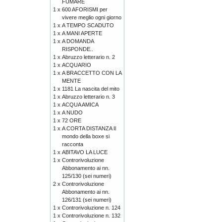
FUMARE
1 x
600 AFORISMI per
vivere meglio ogni giorno
1 x
A TEMPO SCADUTO
1 x
A MANI APERTE
1 x
A DOMANDA
RISPONDE..
1 x
Abruzzo letterario n. 2
1 x
ACQUARIO
1 x
A BRACCETTO CON LA
MENTE
1 x
1181 La nascita del mito
1 x
Abruzzo letterario n. 3
1 x
ACQUA AMICA
1 x
A NUDO
1 x
72 ORE
1 x
A CORTA DISTANZA Il
mondo della boxe si
racconta
1 x
ABITAVO LA LUCE
1 x
Controrivoluzione
Abbonamento ai nn.
125/130 (sei numeri)
2 x
Controrivoluzione
Abbonamento ai nn.
126/131 (sei numeri)
1 x
Controrivoluzione n. 124
1 x
Controrivoluzione n. 132