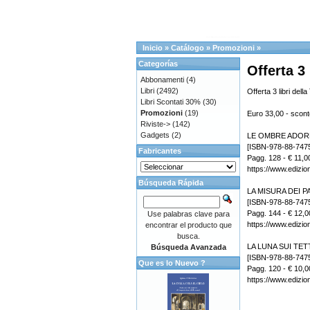
Inicio
»
Catálogo
»
Promozioni
»
Categorías
Offerta 3 
Abbonamenti
(4)
Libri
(2492)
Offerta 3 libri della
Libri Scontati 30%
(30)
Promozioni
(19)
Euro 33,00 - scon
Riviste->
(142)
Gadgets
(2)
LE OMBRE ADOR
[ISBN-978-88-747
Fabricantes
Pagg. 128 - € 11,0
https://www.edizioni
Búsqueda Rápida
LA MISURA DEI P
[ISBN-978-88-747
Pagg. 144 - € 12,0
Use palabras clave para
https://www.edizion
encontrar el producto que
busca.
LA LUNA SUI TET
Búsqueda Avanzada
[ISBN-978-88-747
Que es lo Nuevo ?
Pagg. 120 - € 10,0
https://www.edizioni