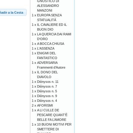
GNOSTICO DI
ALESSANDRO
MANZONI
adir a la Cesta
1 x
EUROPA SENZA
STATUALITÀ
1 x
IL CAVALIERE ED IL
BUON DIO
1 x
LA QUERCIA DAI RAMI
D'ORO
1 x
A BOCCA CHIUSA
1 x
L'ASSENZA
1 x
ENIGMI DEL
FANTASTICO
1 x
ADVERSARIA
Frammenti d'Autore
1 x
IL DONO DEL
DIAVOLO
1 x
Diònysos n. 11
1 x
Diònysos n. 7
1 x
Diònysos n. 5
1 x
Diònysos n. 9
1 x
Diònysos n. 4
2 x
AFORISMI
1 x
A LI CULLE DE
PESCARE QUANT’È
BELLE FA L’AMORE
1 x
10 BUONI MOTIVI PER
SMETTERE DI