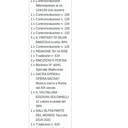
1 x
Controrivoluzione
Abbonamento ai nn.
124/129 (sei numeri)
1 x
Controrivoluzione n. 130
1 x
Controrivoluzione n. 129
1 x
Controrivoluzione n. 134
1 x
Controrivoluzione n. 128
1 x
Controrivoluzione n. 133
4 x
IL FANTASY DI SILVIA
BANZOLA sconto 30%
1 x
Controrivoluzione n. 125
2 x
INDAGINE SU ULISSE
1 x
Tradizione n. 619
2 x
EMOZIONI E POESIA
1 x
Bérénice N° 40/41
Speciale Malinconia
1 x
SACRA OPERA o
OPERA SACRA?
Musica sacra a Roma
nel XIX secolo
1 x
IL VOLTALUNA -
EDIZIONI SOLFANELLI
12 volumi scontati del
30%
1 x
DALL'ALTRA PARTE
DEL MONDO Taccuini
2019-2022
1 x
Tradizione n. 615