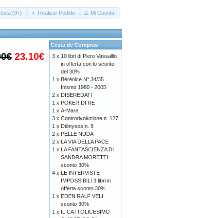
esta (97)
Realizar Pedido
Mi Cuenta
Cesta de Compras
00€
23.10€
3 x
10 libri di Piero Vassalllo
in offerta con lo sconto
del 30%
1 x
Bérénice N° 34/35
Inismo 1980 - 2005
2 x
DISEREDATI
1 x
POKER DI RE
1 x
A-Mare
3 x
Controrivoluzione n. 127
1 x
Diònysos n. 8
2 x
PELLE NUDA
2 x
LA VIA DELLA PACE
1 x
LA FANTASCIENZA DI
SANDRA MORETTI
sconto 30%
4 x
LE INTERVISTE
IMPOSSIBILI 3 libri in
offerta sconto 30%
1 x
EDEN RALF VELI
sconto 30%
1 x
IL CATTOLICESIMO