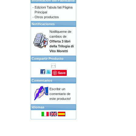
Información del Fabricante
-
Edizioni Tabula fati Página
Principal
-
Otros productos
Notificaciones
Notifiqueme de
cambios de
Offerta 3 libri
della Trilogia di
Vito Moretti
Compartir Producto
Save
Comentarios
Escribir un
comentario de
este producto!
Idiomas