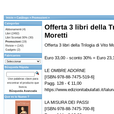
Inicio
»
Catálogo
»
Promozioni
»
Categorías
Offerta 3 libri della T
Abbonamenti
(4)
Moretti
Libri
(2492)
Libri Scontati 30%
(30)
Promozioni
(19)
Offerta 3 libri della Trilogia di Vito Mo
Riviste->
(142)
Gadgets
(2)
Fabricantes
Euro 33,00 - sconto 30% = Euro 23,
Búsqueda Rápida
LE OMBRE ADORNE
[ISBN-978-88-7475-519-6]
Use palabras clave para
Pagg. 128 - € 11,00
encontrar el producto que
busca.
https://www.edizionitabulafati.it/lalun
Búsqueda Avanzada
Que es lo Nuevo ?
LA MISURA DEI PASSI
[ISBN-978-88-7475-700-8]