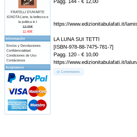
Pagg. 144 - € 12,00
FRATELLI D'UN'ARTE
IGNOTA L’arte, la bellezza e
la politica in I
https://www.edizionitabulafati.it/lam
12.00€
11.40€
LA LUNA SUI TETTI
Información
Envíos y Devoluciones
[ISBN-978-88-7475-781-7]
Confidencialidad
Pagg. 120 - € 10,00
Condiciones de Uso
Contáctenos
https://www.edizionitabulafati.it/lalun
Aceptamos
Comentarios