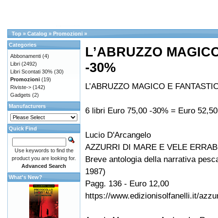
Top
»
Catalog
»
Promozioni
»
Categories
L’ABRUZZO MAGICO
Abbonamenti
(4)
-30%
Libri
(2492)
Libri Scontati 30%
(30)
Promozioni
(19)
L’ABRUZZO MAGICO E FANTASTI
Riviste->
(142)
Gadgets
(2)
Manufacturers
6 libri Euro 75,00 -30% = Euro 52,50
Quick Find
Lucio D'Arcangelo
AZZURRI DI MARE E VELE ERRA
Use keywords to find the
Breve antologia della narrativa pesc
product you are looking for.
Advanced Search
1987)
What's New?
Pagg. 136 - Euro 12,00
https://www.edizionisolfanelli.it/azz