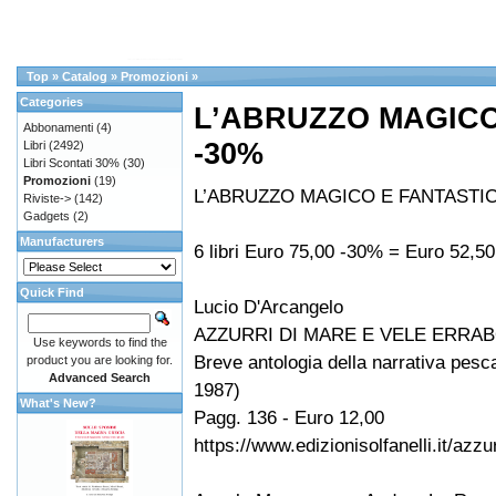
Top
»
Catalog
»
Promozioni
»
Categories
L’ABRUZZO MAGICO
Abbonamenti
(4)
-30%
Libri
(2492)
Libri Scontati 30%
(30)
Promozioni
(19)
L’ABRUZZO MAGICO E FANTASTI
Riviste->
(142)
Gadgets
(2)
Manufacturers
6 libri Euro 75,00 -30% = Euro 52,50
Quick Find
Lucio D'Arcangelo
AZZURRI DI MARE E VELE ERRA
Use keywords to find the
Breve antologia della narrativa pesc
product you are looking for.
Advanced Search
1987)
What's New?
Pagg. 136 - Euro 12,00
https://www.edizionisolfanelli.it/azz