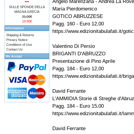
Angelo Marenzana - Andrea La Rove
SULLE SPONDE DELLA
Maria Pierdomenico
MAGNA GRECIA
GOTICO ABRUZZESE
21.00€
19.95€
Pagg. 160 - Euro 12,00
Information
https://www.edizionitabulafati.it/go
Shipping & Returns
Privacy Notice
Conditions of Use
Valentino Di Persio
Contact Us
BRIGANTI D'ABRUZZO
We Accept
Presentazione di Pino Aprile
Pagg. 184 - Euro 12,00
https://www.edizionitabulafati.it/bri
David Ferrante
L'AMMIDIA Storie di Streghe d'Abru
Pagg. 184 - Euro 15,00
https://www.edizionitabulafati.it/lam
David Ferrante