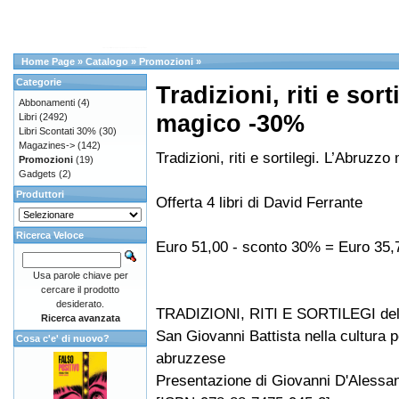
Home Page
»
Catalogo
»
Promozioni
»
Categorie
Tradizioni, riti e sor
Abbonamenti
(4)
magico -30%
Libri
(2492)
Libri Scontati 30%
(30)
Magazines->
(142)
Tradizioni, riti e sortilegi. L’Abruzz
Promozioni
(19)
Gadgets
(2)
Produttori
Offerta 4 libri di David Ferrante
Ricerca Veloce
Euro 51,00 - sconto 30% = Euro 35,
Usa parole chiave per
cercare il prodotto
desiderato.
TRADIZIONI, RITI E SORTILEGI del
Ricerca avanzata
San Giovanni Battista nella cultura 
Cosa c'e' di nuovo?
abruzzese
Presentazione di Giovanni D'Alessa