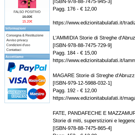
[ISBN-978-88-7475-945-3]
Pagg. 176 - € 12,00
FALSO POSITIVO
16.00€
15.20€
https://www.edizionitabulafati.it/tradi
Informazioni
Consegna & Restituzione
L'AMMIDIA Storie di Streghe d'Abruz
Avviso privacy
[ISBN-978-88-7475-729-9]
Condizioni d'uso
Contattaci
Pagg. 184 - € 15,00
Accettiamo
https://www.edizionitabulafati.it/lam
MAGARE Storie di Streghe d'Abruzzo
[ISBN-979-12-5988-032-1]
Pagg. 192 - € 12,00
https://www.edizionitabulafati.it/ma
FATE, PANDAFECHE E MAZZAMUR
Storie di miti, superstizioni e legge
[ISBN-978-88-7475-865-4]