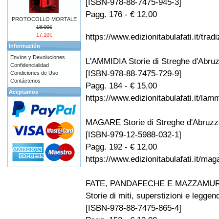
[ISBN-978-88-7475-945-3]
Pagg. 176 - € 12,00
PROTOCOLLO MORTALE
18.00€
17.10€
https://www.edizionitabulafati.it/tradi
Información
Envíos y Devoluciones
L'AMMIDIA Storie di Streghe d'Abruz
Confidencialidad
[ISBN-978-88-7475-729-9]
Condiciones de Uso
Contáctenos
Pagg. 184 - € 15,00
Aceptamos
https://www.edizionitabulafati.it/lam
MAGARE Storie di Streghe d'Abruzzo
[ISBN-979-12-5988-032-1]
Pagg. 192 - € 12,00
https://www.edizionitabulafati.it/ma
FATE, PANDAFECHE E MAZZAMUR
Storie di miti, superstizioni e legge
[ISBN-978-88-7475-865-4]