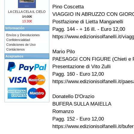
Pino Coscetta
LA CELLA CELA IL CIELO
VIAGGIO IN ABRUZZO CON GIOR
14.00€
Postfazione di Lietta Manganelli
13.30€
Pagg. 144 - + 16 ill. - Euro 12,00
Información
Envíos y Devoluciones
https://www.edizionisolfanelli.it/via
Confidencialidad
Condiciones de Uso
Contáctenos
Mario Pilo
Aceptamos
PAESAGGI CON FIGURE (Chieti e Fr
Presentazione di Vito Zulli
Pagg. 160 - Euro 12,00
https://www.edizionisolfanelli.it/pae
Donatello D'Orazio
BUFERA SULLA MAIELLA
Romanzo
Pagg. 152 - Euro 12,00
https://www.edizionisolfanelli.it/bufe