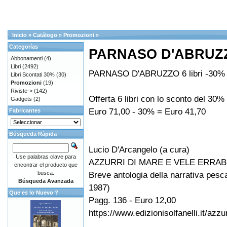
Inicio
»
Catálogo
»
Promozioni
»
Categorías
PARNASO D'ABRUZZO
Abbonamenti
(4)
Libri
(2492)
PARNASO D'ABRUZZO 6 libri -30%
Libri Scontati 30%
(30)
Promozioni
(19)
Riviste->
(142)
Offerta 6 libri con lo sconto del 30%
Gadgets
(2)
Euro 71,00 - 30% = Euro 41,70
Fabricantes
Búsqueda Rápida
Lucio D'Arcangelo (a cura)
Use palabras clave para
AZZURRI DI MARE E VELE ERRA
encontrar el producto que
busca.
Breve antologia della narrativa pesc
Búsqueda Avanzada
1987)
Que es lo Nuevo ?
Pagg. 136 - Euro 12,00
https://www.edizionisolfanelli.it/azz