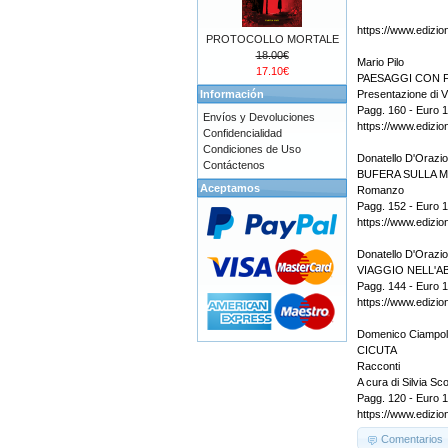
https://www.edizion
PROTOCOLLO MORTALE
18.00€
Mario Pilo
17.10€
PAESAGGI CON FIG
Información
Presentazione di Vi
Pagg. 160 - Euro 
Envíos y Devoluciones
https://www.edizion
Confidencialidad
Condiciones de Uso
Donatello D'Orazio
Contáctenos
BUFERA SULLA M
Aceptamos
Romanzo
Pagg. 152 - Euro 
https://www.edizioni
Donatello D'Orazio
VIAGGIO NELL'
Pagg. 144 - Euro 
https://www.edizion
Domenico Ciampol
CICUTA
Racconti
A cura di Silvia Sc
Pagg. 120 - Euro 1
https://www.edizioni
Comentarios