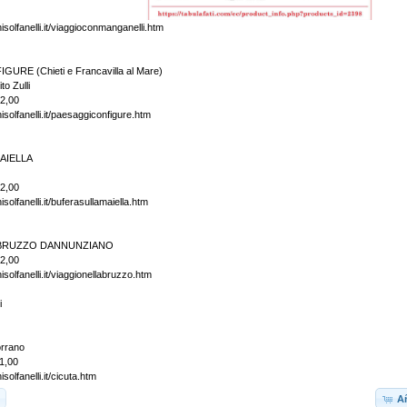
isolfanelli.it/viaggioconmanganelli.htm
URE (Chieti e Francavilla al Mare)
to Zulli
12,00
isolfanelli.it/paesaggiconfigure.htm
AIELLA
12,00
solfanelli.it/buferasullamaiella.htm
ABRUZZO DANNUNZIANO
12,00
isolfanelli.it/viaggionellabruzzo.htm
i
orrano
1,00
solfanelli.it/cicuta.htm
Añ