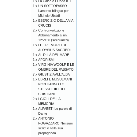
1 x
La Calce e il Dado n. 1
1 x
UN SOTTOPASSO
Lamento bilingue per
Michele Ubaldi
1 x
ESERCIZIO DELLA VIA
CRUCIS
2 x
Controrivoluzione
Abbonamento ai nn.
125/130 (sei numeri)
1 x
LE TRE MORTI DI
ALOYSIUS SAGREDI
1 x
AL DI LÀ DEL MARE
1 x
AFORISMI
1 x
VIRGINIA WOOLF E LE
OMBRE DEL PASSATO
7 x
GIUSTIZIA ALL'ALBA
1 x
EBREI E MUSULMANI
NON HANNO LO
STESSO DIO DEI
CRISTIANI
2 x
I GIGLI DELLA
MEMORIA
1 x
ALFABETI Le parole di
Dante
2 x
ANTONIO
FOGAZZARO Nei suoi
scritti e nella sua
propaganda