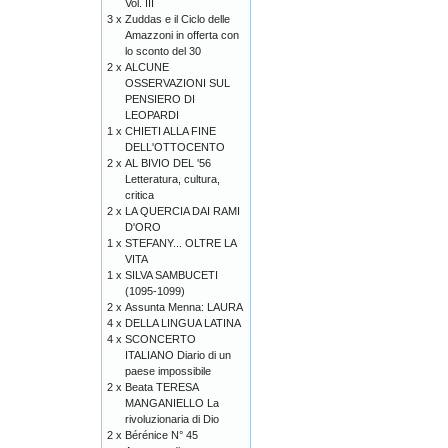
Vol. III
3 x
Zuddas e il Ciclo delle
Amazzoni in offerta con
lo sconto del 30
2 x
ALCUNE
OSSERVAZIONI SUL
PENSIERO DI
LEOPARDI
1 x
CHIETI ALLA FINE
DELL'OTTOCENTO
2 x
AL BIVIO DEL '56
Letteratura, cultura,
critica
2 x
LA QUERCIA DAI RAMI
D'ORO
1 x
STEFANY... OLTRE LA
VITA
1 x
SILVA SAMBUCETI
(1095-1099)
2 x
Assunta Menna: LAURA
4 x
DELLA LINGUA LATINA
4 x
SCONCERTO
ITALIANO Diario di un
paese impossibile
2 x
Beata TERESA
MANGANIELLO La
rivoluzionaria di Dio
2 x
Bérénice N° 45