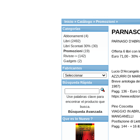
Inicio
»
Catálogo
»
Promozioni
»
Categorías
PARNASO 
Abbonamenti
(4)
Libri
(2492)
PARNASO D'ABRUZ
Libri Scontati 30%
(30)
Promozioni
(19)
Offerta 6 libri con
Riviste->
(142)
Euro 71,00 - 30% 
Gadgets
(2)
Fabricantes
Lucio D'Arcangelo 
AZZURRI DI MAR
Breve antologia de
Búsqueda Rápida
1987)
Pagg. 136 - Euro 
https://www.edizion
Use palabras clave para
encontrar el producto que
Pino Coscetta
busca.
VIAGGIO IN AB
Búsqueda Avanzada
MANGANELLI
Que es lo Nuevo ?
Postfazione di Liet
Pagg. 144 - + 16 il