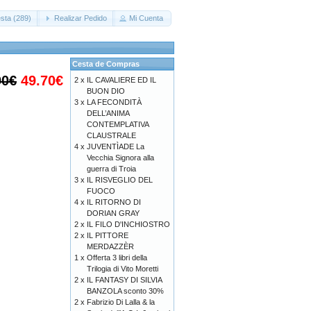
sta (289)
Realizar Pedido
Mi Cuenta
Cesta de Compras
00€
49.70€
2 x
IL CAVALIERE ED IL
BUON DIO
3 x
LA FECONDITÀ
DELL’ANIMA
CONTEMPLATIVA
CLAUSTRALE
4 x
JUVENTÌADE La
Vecchia Signora alla
guerra di Troia
3 x
IL RISVEGLIO DEL
FUOCO
4 x
IL RITORNO DI
DORIAN GRAY
2 x
IL FILO D'INCHIOSTRO
2 x
IL PITTORE
MERDAZZÈR
1 x
Offerta 3 libri della
Trilogia di Vito Moretti
2 x
IL FANTASY DI SILVIA
BANZOLA sconto 30%
2 x
Fabrizio Di Lalla & la