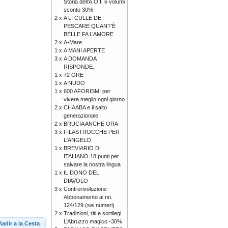
Storia dell’A.O.I. 6 volumi
sconto 30%
2 x
A LI CULLE DE
PESCARE QUANT’È
BELLE FA L’AMORE
2 x
A-Mare
1 x
A MANI APERTE
3 x
A DOMANDA
RISPONDE..
1 x
72 ORE
1 x
A NUDO
1 x
600 AFORISMI per
vivere meglio ogni giorno
2 x
CHAABA e il salto
generazionale
2 x
BRUCIA ANCHE ORA
3 x
FILASTROCCHE PER
L'ANGELO
1 x
BREVIARIO DI
ITALIANO 18 punti per
salvare la nostra lingua
1 x
IL DONO DEL
DIAVOLO
9 x
Controrivoluzione
Abbonamento ai nn.
124/129 (sei numeri)
2 x
Tradizioni, riti e sortilegi.
L’Abruzzo magico -30%
adir a la Cesta