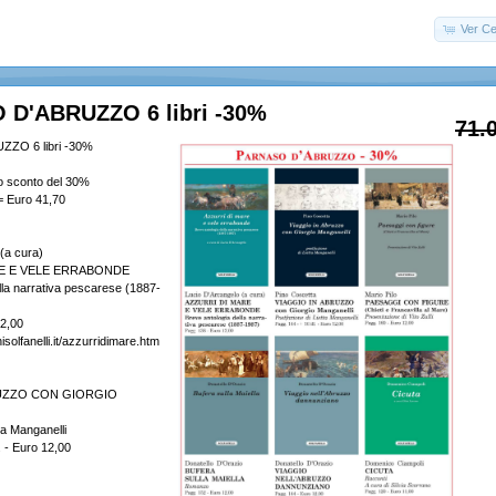
Ver Ce
D'ABRUZZO 6 libri -30%
71.
ZO 6 libri -30%
 lo sconto del 30%
= Euro 41,70
(a cura)
E E VELE ERRABONDE
lla narrativa pescarese (1887-
12,00
isolfanelli.it/azzurridimare.htm
RUZZO CON GIORGIO
ta Manganelli
l. - Euro 12,00