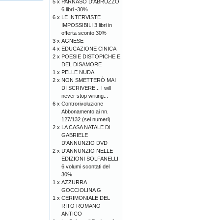
5 x
PARNASO D'ABRUZZO
6 libri -30%
6 x
LE INTERVISTE
IMPOSSIBILI 3 libri in
offerta sconto 30%
3 x
AGNESE
4 x
EDUCAZIONE CINICA
2 x
POESIE DISTOPICHE E
DEL DISAMORE
1 x
PELLE NUDA
2 x
NON SMETTERÒ MAI
DI SCRIVERE... I will
never stop writing...
6 x
Controrivoluzione
Abbonamento ai nn.
127/132 (sei numeri)
2 x
LA CASA NATALE DI
GABRIELE
D'ANNUNZIO DVD
2 x
D'ANNUNZIO NELLE
EDIZIONI SOLFANELLI
6 volumi scontati del
30%
1 x
AZZURRA
GOCCIOLINA G
1 x
CERIMONIALE DEL
RITO ROMANO
ANTICO