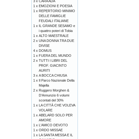
3 x
CARA ADA
1 x
EMOZIONI E POESIA
1 x
REPERTORIO MINIMO
DELLE FAMIGLIE
FEUDALI ITALIANE
1 x
IL GRANDE SESAMO e
i quattro poteri di Tobia
1 x
ALTO MAESTRALE
2 x
UNA DONNA TRA DUE
DIVISE
4 x
DOMUS
1 x
FUERA DEL MUNDO
2 x
TUTTI I LIBRI DEL
PROF. GIACINTO
AURITI
3 x
A BOCCA CHIUSA
1 x
Il Parco Nazionale Della
Majella
2 x
Ruggero Morghen &
D’Annunzio 6 volumi
scontati del 30%
1 x
LA CITTÀ CHE VOLEVA
VOLARE
1 x
ABELARD SOLO PER
AMORE
1 x
L'AMICO DEVOTO
1 x
ORDO MISSAE
1 x
LA SANTA MESSA E IL