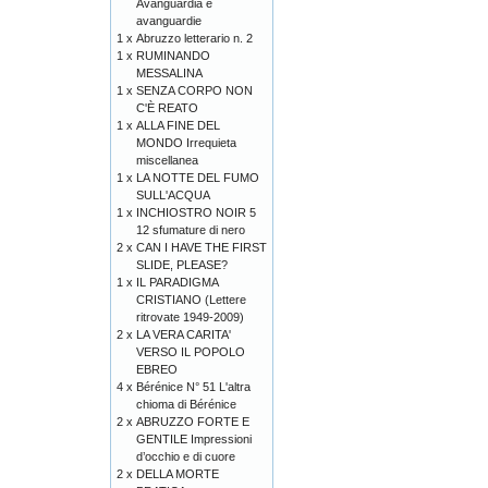
Avanguardia e
avanguardie
1 x
Abruzzo letterario n. 2
1 x
RUMINANDO
MESSALINA
1 x
SENZA CORPO NON
C'È REATO
1 x
ALLA FINE DEL
MONDO Irrequieta
miscellanea
1 x
LA NOTTE DEL FUMO
SULL'ACQUA
1 x
INCHIOSTRO NOIR 5
12 sfumature di nero
2 x
CAN I HAVE THE FIRST
SLIDE, PLEASE?
1 x
IL PARADIGMA
CRISTIANO (Lettere
ritrovate 1949-2009)
2 x
LA VERA CARITA'
VERSO IL POPOLO
EBREO
4 x
Bérénice N° 51 L'altra
chioma di Bérénice
2 x
ABRUZZO FORTE E
GENTILE Impressioni
d’occhio e di cuore
2 x
DELLA MORTE