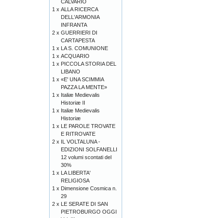
CALVARIO
1 x
ALLA RICERCA
DELL'ARMONIA
INFRANTA
2 x
GUERRIERI DI
CARTAPESTA
1 x
LA S. COMUNIONE
1 x
ACQUARIO
1 x
PICCOLA STORIA DEL
LIBANO
1 x
«E' UNA SCIMMIA
PAZZA LA MENTE»
1 x
Italiæ Medievalis
Historiæ II
1 x
Italiæ Medievalis
Historiæ
1 x
LE PAROLE TROVATE
E RITROVATE
2 x
IL VOLTALUNA -
EDIZIONI SOLFANELLI
12 volumi scontati del
30%
1 x
LA LIBERTA'
RELIGIOSA
1 x
Dimensione Cosmica n.
29
2 x
LE SERATE DI SAN
PIETROBURGO OGGI