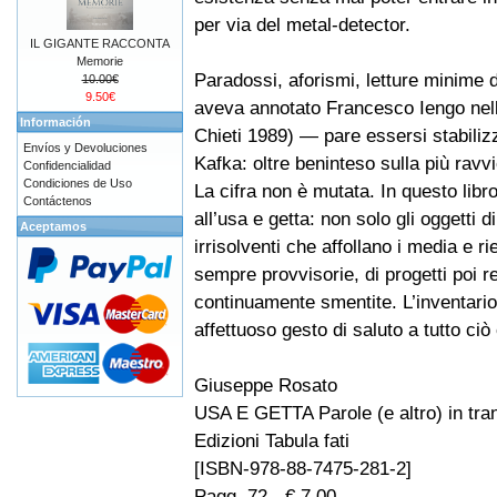
per via del metal-detector.
IL GIGANTE RACCONTA
Memorie
Paradossi, aforismi, letture minime d
10.00€
9.50€
aveva annotato Francesco Iengo nell’
Información
Chieti 1989) — pare essersi stabiliz
Envíos y Devoluciones
Kafka: oltre beninteso sulla più ravvic
Confidencialidad
Condiciones de Uso
La cifra non è mutata. In questo libro
Contáctenos
all’usa e getta: non solo gli oggetti d
Aceptamos
irrisolventi che affollano i media e r
sempre provvisorie, di progetti poi 
continuamente smentite. L’inventari
affettuoso gesto di saluto a tutto ciò
Giuseppe Rosato
USA E GETTA Parole (e altro) in tran
Edizioni Tabula fati
[ISBN-978-88-7475-281-2]
Pagg. 72 - € 7,00