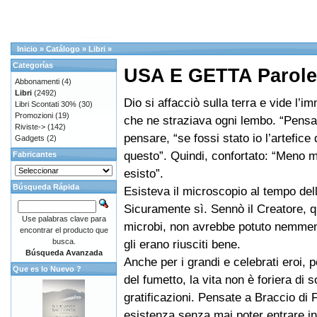
Inicio
»
Catálogo
»
Libri
»
Categorías
USA E GETTA Parole (
Abbonamenti
(4)
Libri
(2492)
Dio si affacciò sulla terra e vide l’
Libri Scontati 30%
(30)
Promozioni
(19)
che ne straziava ogni lembo. “Pensa
Riviste->
(142)
pensare, “se fossi stato io l’artefice d
Gadgets
(2)
questo”. Quindi, confortato: “Meno 
Fabricantes
esisto”.
Búsqueda Rápida
Esisteva il microscopio al tempo de
Sicuramente sì. Sennò il Creatore, q
Use palabras clave para
microbi, non avrebbe potuto nemme
encontrar el producto que
busca.
gli erano riusciti bene.
Búsqueda Avanzada
Anche per i grandi e celebrati eroi, 
Que es lo Nuevo ?
del fumetto, la vita non è foriera di s
gratificazioni. Pensate a Braccio di F
esistenza senza mai poter entrare i