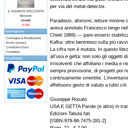
per via del metal-detector.
IL GIGANTE RACCONTA
Memorie
Paradossi, aforismi, letture minime d
10.00€
9.50€
aveva annotato Francesco Iengo nell’
Informazioni
Chieti 1989) — pare essersi stabiliz
Consegna & Restituzione
Kafka: oltre beninteso sulla più ravvic
Avviso privacy
Condizioni d'uso
La cifra non è mutata. In questo libro
Contattaci
all’usa e getta: non solo gli oggetti d
Accettiamo
irrisolventi che affollano i media e r
sempre provvisorie, di progetti poi 
continuamente smentite. L’inventari
affettuoso gesto di saluto a tutto ciò
Giuseppe Rosato
USA E GETTA Parole (e altro) in tran
Edizioni Tabula fati
[ISBN-978-88-7475-281-2]
Pagg. 72 - € 7,00