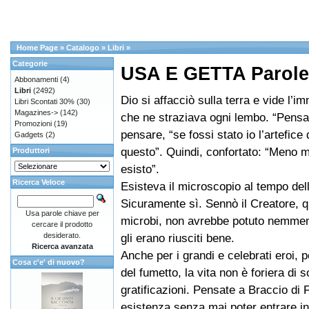
Home Page
»
Catalogo
»
Libri
»
Categorie
USA E GETTA Parole (
Abbonamenti
(4)
Libri
(2492)
Dio si affacciò sulla terra e vide l’
Libri Scontati 30%
(30)
Magazines->
(142)
che ne straziava ogni lembo. “Pensa
Promozioni
(19)
pensare, “se fossi stato io l’artefice d
Gadgets
(2)
questo”. Quindi, confortato: “Meno 
Produttori
esisto”.
Ricerca Veloce
Esisteva il microscopio al tempo de
Sicuramente sì. Sennò il Creatore, q
Usa parole chiave per
microbi, non avrebbe potuto nemme
cercare il prodotto
desiderato.
gli erano riusciti bene.
Ricerca avanzata
Anche per i grandi e celebrati eroi, 
Cosa c'e' di nuovo?
del fumetto, la vita non è foriera di s
gratificazioni. Pensate a Braccio di F
esistenza senza mai poter entrare i