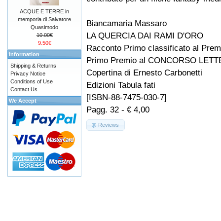
ACQUE E TERRE in
memporia di Salvatore
Biancamaria Massaro
Quasimodo
LA QUERCIA DAI RAMI D'ORO
10.00€
9.50€
Racconto Primo classificato al Premi
Information
Primo Premio al CONCORSO LET
Shipping & Returns
Copertina di Ernesto Carbonetti
Privacy Notice
Conditions of Use
Edizioni Tabula fati
Contact Us
[ISBN-88-7475-030-7]
We Accept
Pagg. 32 - € 4,00
Reviews