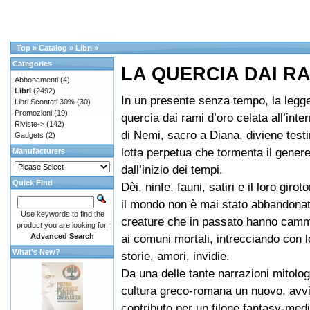
Top
»
Catalog
»
Libri
»
Categories
LA QUERCIA DAI RA
Abbonamenti
(4)
Libri
(2492)
In un presente senza tempo, la legg
Libri Scontati 30%
(30)
Promozioni
(19)
quercia dai rami d’oro celata all’int
Riviste->
(142)
di Nemi, sacro a Diana, diviene test
Gadgets
(2)
lotta perpetua che tormenta il gene
Manufacturers
dall’inizio dei tempi.
Quick Find
Dèi, ninfe, fauni, satiri e il loro girot
il mondo non è mai stato abbandonat
Use keywords to find the
creature che in passato hanno camm
product you are looking for.
Advanced Search
ai comuni mortali, intrecciando con l
What's New?
storie, amori, invidie.
Da una delle tante narrazioni mitolog
cultura greco-romana un nuovo, avv
contributo per un filone fantasy-med