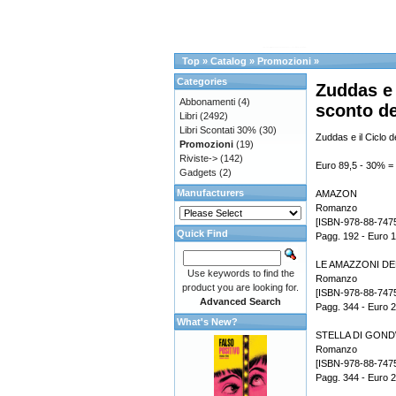
Top
»
Catalog
»
Promozioni
»
Categories
Zuddas e 
Abbonamenti
(4)
sconto de
Libri
(2492)
Libri Scontati 30%
(30)
Zuddas e il Ciclo d
Promozioni
(19)
Riviste->
(142)
Euro 89,5 - 30% =
Gadgets
(2)
Manufacturers
AMAZON
Romanzo
[ISBN-978-88-747
Quick Find
Pagg. 192 - Euro 
LE AMAZZONI DE
Use keywords to find the
Romanzo
product you are looking for.
[ISBN-978-88-747
Advanced Search
Pagg. 344 - Euro 
What's New?
STELLA DI GON
Romanzo
[ISBN-978-88-747
Pagg. 344 - Euro 