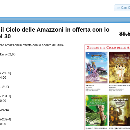
Cart C
il Ciclo delle Amazzoni in offerta con lo
89.
l 30
elle Amazzoni in offerta con lo sconto del 30%
 Euro 62,65
5-230-0]
14,00
L SUD
5-231-7]
20,00
DWANA
5-232-4]
20,00