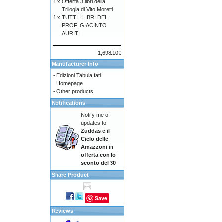
1 x
Offerta 3 libri della
Trilogia di Vito Moretti
1 x
TUTTI I LIBRI DEL
PROF. GIACINTO
AURITI
1,698.10€
Manufacturer Info
-
Edizioni Tabula fati
Homepage
-
Other products
Notifications
Notify me of
updates to
Zuddas e il
Ciclo delle
Amazzoni in
offerta con lo
sconto del 30
Share Product
Save
Reviews