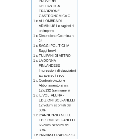
PROVERBI
DELL’ANTICA
TRADIZIONE
GASTRONOMICA C
1 x
ALL'OMBRA DI
ARMINIUS Le ragioni di
un impero
1 x
Dimensione Cosmica n.
24
1 x
SAGGI POLITICI IV
Saggi brevi
1 x
TULIPANI DI VETRO
1 x
LA DONNA
FINLANDESE
Impressioni di viaggiatori
attraverso i seco
1 x
Controrivoluzione
Abbonamento ai nn.
127/132 (sei numeri)
1 x
IL VOLTALUNA -
EDIZIONI SOLFANELLI
12 volumi scontati del
30%
1 x
D'ANNUNZIO NELLE
EDIZIONI SOLFANELLI
6 volumi scontati del
30%
1 x
PARNASO D'ABRUZZO