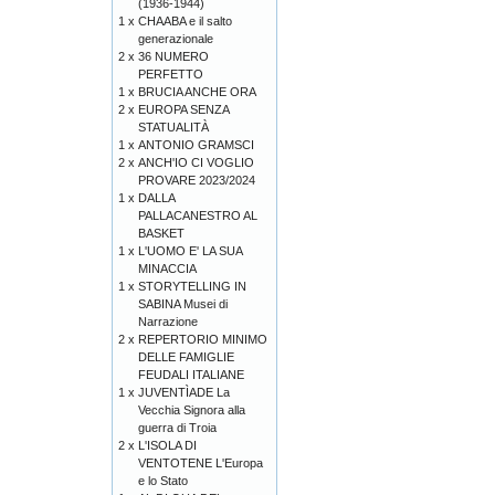
(1936-1944)
1 x
CHAABA e il salto
generazionale
2 x
36 NUMERO
PERFETTO
1 x
BRUCIA ANCHE ORA
2 x
EUROPA SENZA
STATUALITÀ
1 x
ANTONIO GRAMSCI
2 x
ANCH'IO CI VOGLIO
PROVARE 2023/2024
1 x
DALLA
PALLACANESTRO AL
BASKET
1 x
L'UOMO E' LA SUA
MINACCIA
1 x
STORYTELLING IN
SABINA Musei di
Narrazione
2 x
REPERTORIO MINIMO
DELLE FAMIGLIE
FEUDALI ITALIANE
1 x
JUVENTÌADE La
Vecchia Signora alla
guerra di Troia
2 x
L'ISOLA DI
VENTOTENE L'Europa
e lo Stato