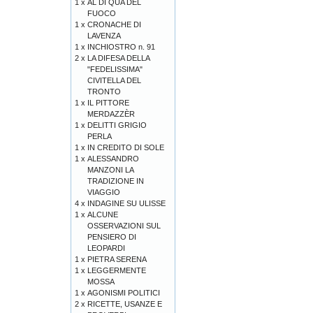
1 x
AL DI QUA DEL
FUOCO
1 x
CRONACHE DI
LAVENZA
1 x
INCHIOSTRO n. 91
2 x
LA DIFESA DELLA
"FEDELISSIMA"
CIVITELLA DEL
TRONTO
1 x
IL PITTORE
MERDAZZÈR
1 x
DELITTI GRIGIO
PERLA
1 x
IN CREDITO DI SOLE
1 x
ALESSANDRO
MANZONI LA
TRADIZIONE IN
VIAGGIO
4 x
INDAGINE SU ULISSE
1 x
ALCUNE
OSSERVAZIONI SUL
PENSIERO DI
LEOPARDI
1 x
PIETRA SERENA
1 x
LEGGERMENTE
MOSSA
1 x
AGONISMI POLITICI
2 x
RICETTE, USANZE E