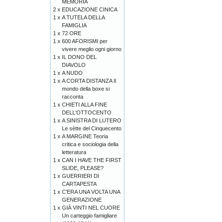
MEMORIA
2 x
EDUCAZIONE CINICA
1 x
A TUTELA DELLA
FAMIGLIA
1 x
72 ORE
1 x
600 AFORISMI per
vivere meglio ogni giorno
1 x
IL DONO DEL
DIAVOLO
1 x
A NUDO
1 x
A CORTA DISTANZA Il
mondo della boxe si
racconta
1 x
CHIETI ALLA FINE
DELL'OTTOCENTO
1 x
A SINISTRA DI LUTERO
Le sètte del Cinquecento
1 x
A MARGINE Teoria
critica e sociologia della
letteratura
1 x
CAN I HAVE THE FIRST
SLIDE, PLEASE?
1 x
GUERRIERI DI
CARTAPESTA
1 x
C'ERA UNA VOLTA UNA
GENERAZIONE
1 x
GIÀ VINTI NEL CUORE
Un carteggio famigliare