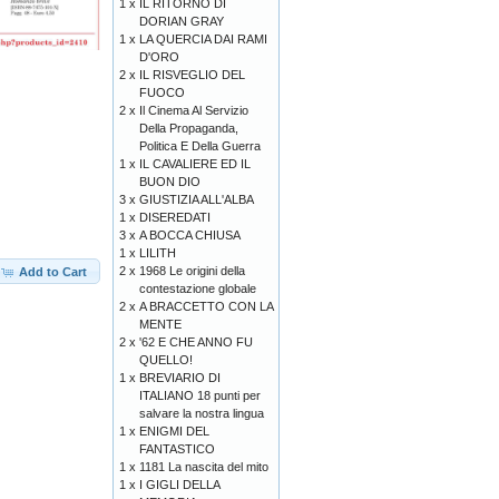
1 x
IL RITORNO DI
DORIAN GRAY
1 x
LA QUERCIA DAI RAMI
D'ORO
2 x
IL RISVEGLIO DEL
FUOCO
2 x
Il Cinema Al Servizio
Della Propaganda,
Politica E Della Guerra
1 x
IL CAVALIERE ED IL
BUON DIO
3 x
GIUSTIZIA ALL'ALBA
1 x
DISEREDATI
3 x
A BOCCA CHIUSA
1 x
LILITH
2 x
1968 Le origini della
Add to Cart
contestazione globale
2 x
A BRACCETTO CON LA
MENTE
2 x
'62 E CHE ANNO FU
QUELLO!
1 x
BREVIARIO DI
ITALIANO 18 punti per
salvare la nostra lingua
1 x
ENIGMI DEL
FANTASTICO
1 x
1181 La nascita del mito
1 x
I GIGLI DELLA