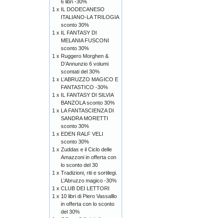
6 libri -30%
1 x
IL DODECANESO
ITALIANO-LA TRILOGIA
sconto 30%
1 x
IL FANTASY DI
MELANIA FUSCONI
sconto 30%
1 x
Ruggero Morghen &
D’Annunzio 6 volumi
scontati del 30%
1 x
L’ABRUZZO MAGICO E
FANTASTICO -30%
1 x
IL FANTASY DI SILVIA
BANZOLA sconto 30%
1 x
LA FANTASCIENZA DI
SANDRA MORETTI
sconto 30%
1 x
EDEN RALF VELI
sconto 30%
1 x
Zuddas e il Ciclo delle
Amazzoni in offerta con
lo sconto del 30
1 x
Tradizioni, riti e sortilegi.
L’Abruzzo magico -30%
1 x
CLUB DEI LETTORI
1 x
10 libri di Piero Vassalllo
in offerta con lo sconto
del 30%