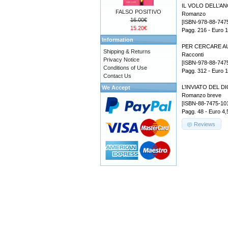
IL VOLO DELL’A
FALSO POSITIVO
Romanzo
16.00€
[ISBN-978-88-747
15.20€
Pagg. 216 - Euro 
Information
PER CERCARE AURA
Shipping & Returns
Racconti
Privacy Notice
[ISBN-978-88-747
Conditions of Use
Pagg. 312 - Euro 
Contact Us
L’INVIATO DEL D
We Accept
Romanzo breve
[ISBN-88-7475-10
Pagg. 48 - Euro 4,
Reviews