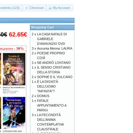
ontents (123)
Checkout
My Account
Shopping Cart
50€
62.65€
2 x
LA CASA NATALE DI
GABRIELE
D'ANNUNZIO DVD
3 x
Assunta Menna: LAURA
2 x
POESIE PROPRIO
COSÌ
2 x
NE ANDRÒ LONTANO
1 x
IL SENSO CRISTIANO
DELLA STORIA
2 x
SOPHIE E IL VULCANO
1 x
È LA DIGNITÀ
DELL’UOMO
“INFINITA”?
2 x
DOMUS
1 x
FATALE
APPUNTAMENTO A
PARIGI
3 x
LA FECONDITÀ
DELL’ANIMA
CONTEMPLATIVA
CLAUSTRALE