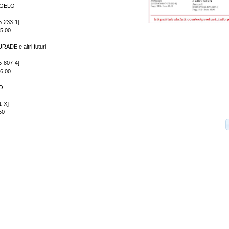
NGELO
5-233-1]
15,00
DE e altri futuri
5-807-4]
16,00
IO
1-X]
50