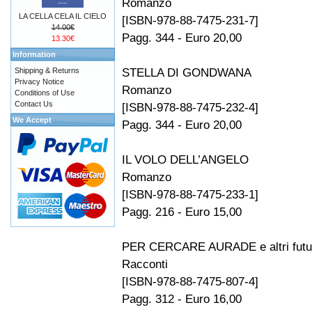
Romanzo
LA CELLA CELA IL CIELO
[ISBN-978-88-7475-231-7]
14.00€
Pagg. 344 - Euro 20,00
13.30€
Information
STELLA DI GONDWANA
Shipping & Returns
Privacy Notice
Romanzo
Conditions of Use
Contact Us
[ISBN-978-88-7475-232-4]
We Accept
Pagg. 344 - Euro 20,00
IL VOLO DELL’ANGELO
Romanzo
[ISBN-978-88-7475-233-1]
Pagg. 216 - Euro 15,00
PER CERCARE AURADE e altri futu
Racconti
[ISBN-978-88-7475-807-4]
Pagg. 312 - Euro 16,00