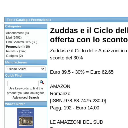
Top
»
Catalog
»
Promozioni
»
Categories
Zuddas e il Ciclo de
Abbonamenti
(4)
offerta con lo sconto
Libri
(2492)
Libri Scontati 30%
(30)
Promozioni
(19)
Zuddas e il Ciclo delle Amazzoni in o
Riviste->
(142)
Gadgets
(2)
sconto del 30%
Manufacturers
Euro 89,5 - 30% = Euro 62,65
Quick Find
AMAZON
Use keywords to find the
Romanzo
product you are looking for.
Advanced Search
[ISBN-978-88-7475-230-0]
What's New?
Pagg. 192 - Euro 14,00
LE AMAZZONI DEL SUD