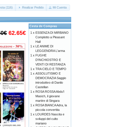
sta (116)
Realizar Pedido
Mi Cuenta
Cesta de Compras
50€
62.65€
1 x
ESSENZA DI MIRBANO
Complotto a Pleasant
Hall
1 x
LE ANIME DI
LEGGENDRA L'arma
1 x
FUGHE
D'INCHIOSTRO E
VENTI DI RESTANZA
1 x
TRA CIELO E TEMPO
1 x
ASSOLUTISMO E
DEMOCRAZIA Saggio
introduttivo di Danilo
Castellan
1 x
ROSA ROSSA Abdu’l
Masich, il giovane
martire di Singara
1 x
ROSA BIANCA Adra, la
piccola convertita
1 x
LOURDES Nascita e
sviluppi del culto
mariano