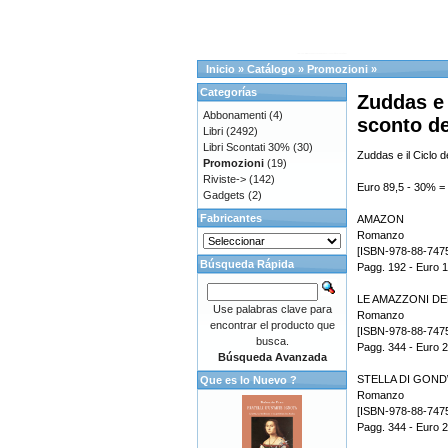
Inicio
»
Catálogo
»
Promozioni
»
Categorías
Zuddas e 
Abbonamenti
(4)
sconto de
Libri
(2492)
Libri Scontati 30%
(30)
Zuddas e il Ciclo d
Promozioni
(19)
Riviste->
(142)
Euro 89,5 - 30% =
Gadgets
(2)
Fabricantes
AMAZON
Romanzo
[ISBN-978-88-747
Búsqueda Rápida
Pagg. 192 - Euro 
LE AMAZZONI DE
Use palabras clave para
Romanzo
encontrar el producto que
[ISBN-978-88-747
busca.
Pagg. 344 - Euro 
Búsqueda Avanzada
STELLA DI GON
Que es lo Nuevo ?
Romanzo
[ISBN-978-88-747
Pagg. 344 - Euro 