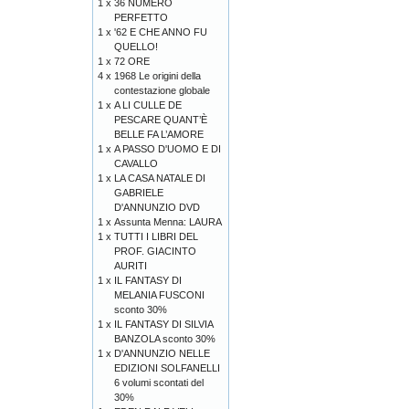
1 x
36 NUMERO
PERFETTO
1 x
'62 E CHE ANNO FU
QUELLO!
1 x
72 ORE
4 x
1968 Le origini della
contestazione globale
1 x
A LI CULLE DE
PESCARE QUANT’È
BELLE FA L’AMORE
1 x
A PASSO D'UOMO E DI
CAVALLO
1 x
LA CASA NATALE DI
GABRIELE
D'ANNUNZIO DVD
1 x
Assunta Menna: LAURA
1 x
TUTTI I LIBRI DEL
PROF. GIACINTO
AURITI
1 x
IL FANTASY DI
MELANIA FUSCONI
sconto 30%
1 x
IL FANTASY DI SILVIA
BANZOLA sconto 30%
1 x
D'ANNUNZIO NELLE
EDIZIONI SOLFANELLI
6 volumi scontati del
30%