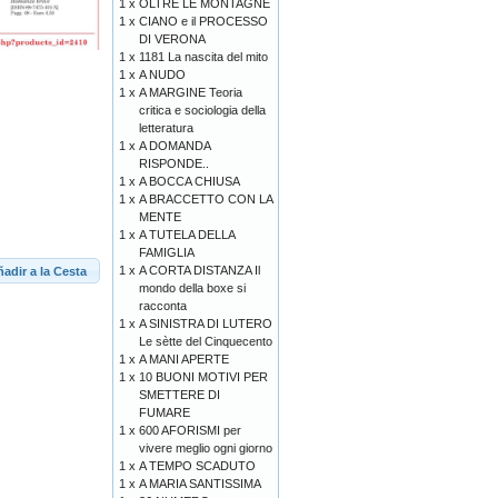
1 x
OLTRE LE MONTAGNE
1 x
CIANO e il PROCESSO
DI VERONA
1 x
1181 La nascita del mito
1 x
A NUDO
1 x
A MARGINE Teoria
critica e sociologia della
letteratura
1 x
A DOMANDA
RISPONDE..
1 x
A BOCCA CHIUSA
1 x
A BRACCETTO CON LA
MENTE
1 x
A TUTELA DELLA
FAMIGLIA
1 x
A CORTA DISTANZA Il
adir a la Cesta
mondo della boxe si
racconta
1 x
A SINISTRA DI LUTERO
Le sètte del Cinquecento
1 x
A MANI APERTE
1 x
10 BUONI MOTIVI PER
SMETTERE DI
FUMARE
1 x
600 AFORISMI per
vivere meglio ogni giorno
1 x
A TEMPO SCADUTO
1 x
A MARIA SANTISSIMA