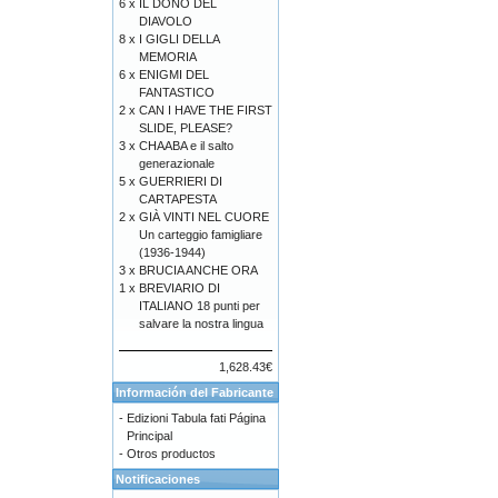
6 x
IL DONO DEL
DIAVOLO
8 x
I GIGLI DELLA
MEMORIA
6 x
ENIGMI DEL
FANTASTICO
2 x
CAN I HAVE THE FIRST
SLIDE, PLEASE?
3 x
CHAABA e il salto
generazionale
5 x
GUERRIERI DI
CARTAPESTA
2 x
GIÀ VINTI NEL CUORE
Un carteggio famigliare
(1936-1944)
3 x
BRUCIA ANCHE ORA
1 x
BREVIARIO DI
ITALIANO 18 punti per
salvare la nostra lingua
1,628.43€
Información del Fabricante
-
Edizioni Tabula fati Página
Principal
-
Otros productos
Notificaciones