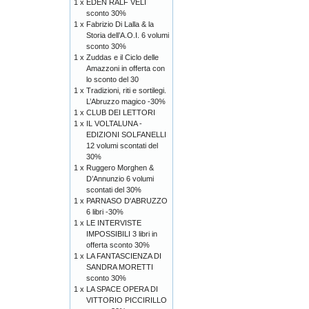
1 x
EDEN RALF VELI
sconto 30%
1 x
Fabrizio Di Lalla & la
Storia dell’A.O.I. 6 volumi
sconto 30%
1 x
Zuddas e il Ciclo delle
Amazzoni in offerta con
lo sconto del 30
1 x
Tradizioni, riti e sortilegi.
L’Abruzzo magico -30%
1 x
CLUB DEI LETTORI
1 x
IL VOLTALUNA -
EDIZIONI SOLFANELLI
12 volumi scontati del
30%
1 x
Ruggero Morghen &
D’Annunzio 6 volumi
scontati del 30%
1 x
PARNASO D'ABRUZZO
6 libri -30%
1 x
LE INTERVISTE
IMPOSSIBILI 3 libri in
offerta sconto 30%
1 x
LA FANTASCIENZA DI
SANDRA MORETTI
sconto 30%
1 x
LA SPACE OPERA DI
VITTORIO PICCIRILLO