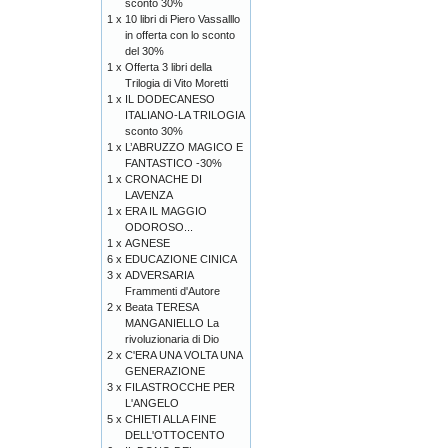
sconto 30%
1 x
10 libri di Piero Vassalllo
in offerta con lo sconto
del 30%
1 x
Offerta 3 libri della
Trilogia di Vito Moretti
1 x
IL DODECANESO
ITALIANO-LA TRILOGIA
sconto 30%
1 x
L’ABRUZZO MAGICO E
FANTASTICO -30%
1 x
CRONACHE DI
LAVENZA
1 x
ERA IL MAGGIO
ODOROSO...
1 x
AGNESE
6 x
EDUCAZIONE CINICA
3 x
ADVERSARIA
Frammenti d'Autore
2 x
Beata TERESA
MANGANIELLO La
rivoluzionaria di Dio
2 x
C'ERA UNA VOLTA UNA
GENERAZIONE
3 x
FILASTROCCHE PER
L'ANGELO
5 x
CHIETI ALLA FINE
DELL'OTTOCENTO