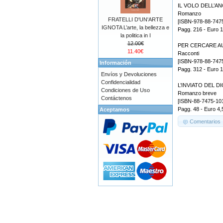
IL VOLO DELL’A
Romanzo
FRATELLI D'UN'ARTE
[ISBN-978-88-747
IGNOTA L’arte, la bellezza e
Pagg. 216 - Euro 
la politica in I
12.00€
PER CERCARE AURA
11.40€
Racconti
[ISBN-978-88-747
Información
Pagg. 312 - Euro 
Envíos y Devoluciones
Confidencialidad
L’INVIATO DEL D
Condiciones de Uso
Romanzo breve
Contáctenos
[ISBN-88-7475-10
Pagg. 48 - Euro 4,
Aceptamos
Comentarios