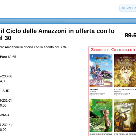
Ver Ce
il Ciclo delle Amazzoni in offerta con lo
89.
l 30
elle Amazzoni in offerta con lo sconto del 30%
 Euro 62,65
5-230-0]
14,00
L SUD
5-231-7]
20,00
DWANA
5-232-4]
20,00