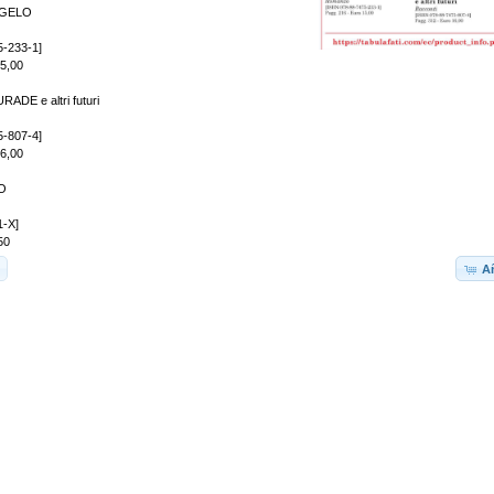
NGELO
5-233-1]
15,00
DE e altri futuri
5-807-4]
16,00
IO
1-X]
50
Añ