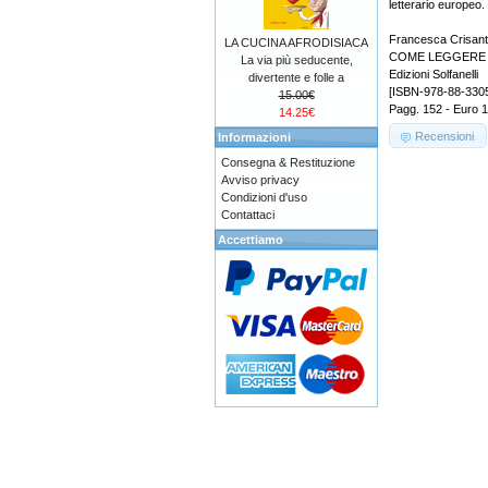
letterario europeo.
Francesca Crisan
LA CUCINA AFRODISIACA
COME LEGGERE
La via più seducente,
Edizioni Solfanelli
divertente e folle a
[ISBN-978-88-330
15.00€
Pagg. 152 - Euro 
14.25€
Recensioni
Informazioni
Consegna & Restituzione
Avviso privacy
Condizioni d'uso
Contattaci
Accettiamo