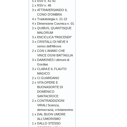
5 x
RSV n. 41-42
1 x
RSV n. 48
3 x
ATTRAVERSANDO IL
CONO D'OMBRA
4 x
Traduttologia n. 21-22
4 x
Dimensione Cosmica n. 01
2 x
QUIBUS, QUANTISQUE
MALORUM
3 x
ENCICLICA "PASCENDI"
3 x
CRISTALLI DI NEVE Il
senso dell’Altrove
2 x
CON L'ANIMO CHE
VINCE OGNI BATTAGLIA
3 x
DAIMONES I dèmoni di
Gordias
3 x
CLARA E IL FLAUTO
MAGICO
2 x
CI GUARDANO
2 x
VITA OPERE E
BUONASORTE DI
DOMENICO
SANTACROCE
2 x
CONTRADDIZIONI
VIRALI Scienza,
democrazia, cristianesimo
1 x
DAL BUON UMORE
ALL'UMORISMO
1 x
DALLO STESSO