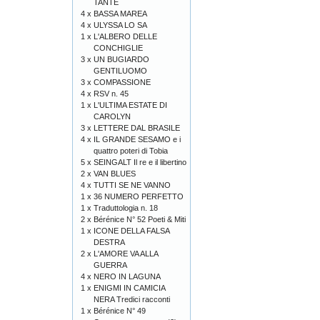
TANTE
4 x
BASSA MAREA
4 x
ULYSSA LO SA
1 x
L'ALBERO DELLE
CONCHIGLIE
3 x
UN BUGIARDO
GENTILUOMO
3 x
COMPASSIONE
4 x
RSV n. 45
1 x
L'ULTIMA ESTATE DI
CAROLYN
3 x
LETTERE DAL BRASILE
4 x
IL GRANDE SESAMO e i
quattro poteri di Tobia
5 x
SEINGALT Il re e il libertino
2 x
VAN BLUES
4 x
TUTTI SE NE VANNO
1 x
36 NUMERO PERFETTO
1 x
Traduttologia n. 18
2 x
Bérénice N° 52 Poeti & Miti
1 x
ICONE DELLA FALSA
DESTRA
2 x
L'AMORE VA ALLA
GUERRA
4 x
NERO IN LAGUNA
1 x
ENIGMI IN CAMICIA
NERA Tredici racconti
1 x
Bérénice N° 49