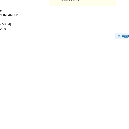
te
 "ORLANDO"
5-508-4]
12,00
Aggi