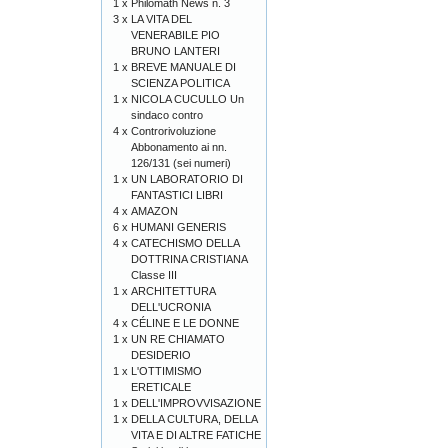
1 x
Philomath News n. 3
3 x
LA VITA DEL
VENERABILE PIO
BRUNO LANTERI
1 x
BREVE MANUALE DI
SCIENZA POLITICA
1 x
NICOLA CUCULLO Un
sindaco contro
4 x
Controrivoluzione
Abbonamento ai nn.
126/131 (sei numeri)
1 x
UN LABORATORIO DI
FANTASTICI LIBRI
4 x
AMAZON
6 x
HUMANI GENERIS
4 x
CATECHISMO DELLA
DOTTRINA CRISTIANA
Classe III
1 x
ARCHITETTURA
DELL'UCRONIA
4 x
CÉLINE E LE DONNE
1 x
UN RE CHIAMATO
DESIDERIO
1 x
L'OTTIMISMO
ERETICALE
1 x
DELL'IMPROVVISAZIONE
1 x
DELLA CULTURA, DELLA
VITA E DI ALTRE FATICHE