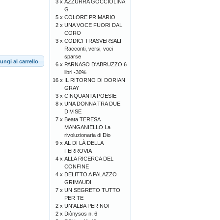
3 x
AZZURRA GOCCIOLINA
G
5 x
COLORE PRIMARIO
2 x
UNA VOCE FUORI DAL
CORO
3 x
CODICI TRASVERSALI
Racconti, versi, voci
sparse
ungi al carrello
6 x
PARNASO D'ABRUZZO 6
libri -30%
16 x
IL RITORNO DI DORIAN
GRAY
3 x
CINQUANTA POESIE
8 x
UNA DONNA TRA DUE
DIVISE
7 x
Beata TERESA
MANGANIELLO La
rivoluzionaria di Dio
9 x
AL DI LÀ DELLA
FERROVIA
4 x
ALLA RICERCA DEL
CONFINE
4 x
DELITTO A PALAZZO
GRIMAUDI
7 x
UN SEGRETO TUTTO
PER TE
2 x
UN'ALBA PER NOI
2 x
Diònysos n. 6