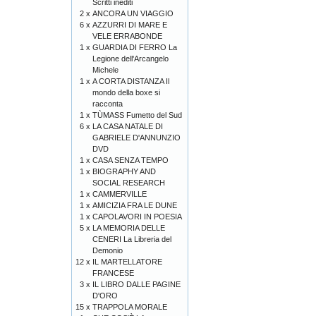
Scritti inediti
2 x
ANCORA UN VIAGGIO
6 x
AZZURRI DI MARE E
VELE ERRABONDE
1 x
GUARDIA DI FERRO La
Legione dell'Arcangelo
Michele
1 x
A CORTA DISTANZA Il
mondo della boxe si
racconta
1 x
TÙMASS Fumetto del Sud
6 x
LA CASA NATALE DI
GABRIELE D'ANNUNZIO
DVD
1 x
CASA SENZA TEMPO
1 x
BIOGRAPHY AND
SOCIAL RESEARCH
1 x
CAMMERVILLE
1 x
AMICIZIA FRA LE DUNE
1 x
CAPOLAVORI IN POESIA
5 x
LA MEMORIA DELLE
CENERI La Libreria del
Demonio
12 x
IL MARTELLATORE
FRANCESE
3 x
IL LIBRO DALLE PAGINE
D'ORO
15 x
TRAPPOLA MORALE