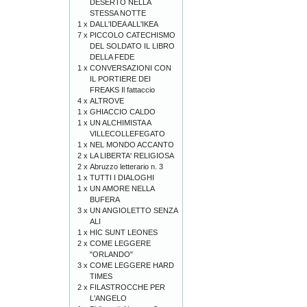
DESERTO NELLA
STESSA NOTTE
1 x
DALL'IDEA ALL'IKEA
7 x
PICCOLO CATECHISMO
DEL SOLDATO IL LIBRO
DELLA FEDE
1 x
CONVERSAZIONI CON
IL PORTIERE DEI
FREAKS Il fattaccio
4 x
ALTROVE
1 x
GHIACCIO CALDO
1 x
UN ALCHIMISTA A
VILLECOLLEFEGATO
1 x
NEL MONDO ACCANTO
2 x
LA LIBERTA' RELIGIOSA
2 x
Abruzzo letterario n. 3
1 x
TUTTI I DIALOGHI
1 x
UN AMORE NELLA
BUFERA
3 x
UN ANGIOLETTO SENZA
ALI
1 x
HIC SUNT LEONES
2 x
COME LEGGERE
"ORLANDO"
3 x
COME LEGGERE HARD
TIMES
2 x
FILASTROCCHE PER
L'ANGELO