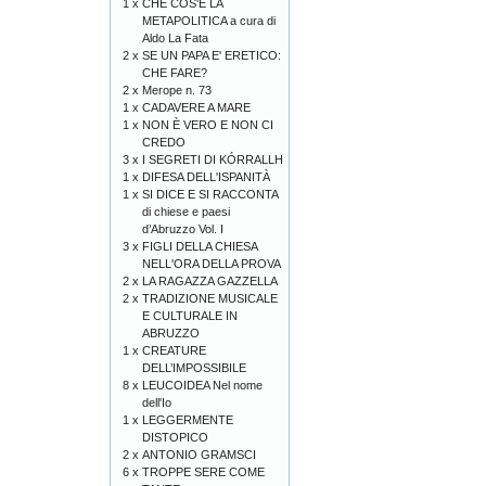
1 x
CHE COS'È LA
METAPOLITICA a cura di
Aldo La Fata
2 x
SE UN PAPA E' ERETICO:
CHE FARE?
2 x
Merope n. 73
1 x
CADAVERE A MARE
1 x
NON È VERO E NON CI
CREDO
3 x
I SEGRETI DI KÓRRALLH
1 x
DIFESA DELL'ISPANITÀ
1 x
SI DICE E SI RACCONTA
di chiese e paesi
d’Abruzzo Vol. I
3 x
FIGLI DELLA CHIESA
NELL'ORA DELLA PROVA
2 x
LA RAGAZZA GAZZELLA
2 x
TRADIZIONE MUSICALE
E CULTURALE IN
ABRUZZO
1 x
CREATURE
DELL’IMPOSSIBILE
8 x
LEUCOIDEA Nel nome
dell'Io
1 x
LEGGERMENTE
DISTOPICO
2 x
ANTONIO GRAMSCI
6 x
TROPPE SERE COME