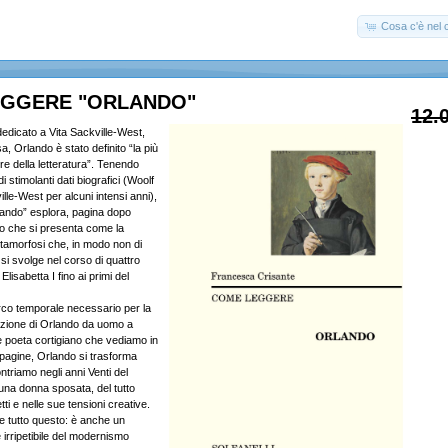
Cosa c'è nel c
EGGERE "ORLANDO"
12.
dedicato a Vita Sackville-West,
a, Orlando è stato definito “la più
re della letteratura”. Tenendo
i stimolanti dati biografici (Woolf
lle-West per alcuni intensi anni),
ando” esplora, pagina dopo
o che si presenta come la
etamorfosi che, in modo non di
si svolge nel corso di quattro
Elisabetta I fino ai primi del
rco temporale necessario per la
sizione di Orlando da uomo a
 poeta cortigiano che vediamo in
 pagine, Orlando si trasforma
ontriamo negli anni Venti del
na donna sposata, del tutto
etti e nelle sue tensioni creative.
e tutto questo: è anche un
irripetibile del modernismo