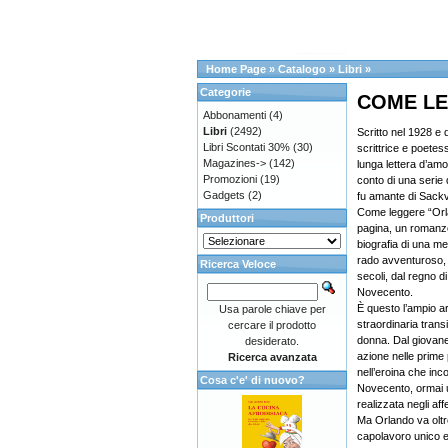
Home Page
»
Catalogo
»
Libri
»
Categorie
COME L
Abbonamenti
(4)
Libri
(2492)
Scritto nel 1928 e 
Libri Scontati 30%
(30)
scrittrice e poetess
Magazines->
(142)
lunga lettera d’amo
Promozioni
(19)
conto di una serie d
Gadgets
(2)
fu amante di Sackvi
Come leggere “Orl
Produttori
pagina, un romanz
biografia di una m
rado avventuroso, 
Ricerca Veloce
secoli, dal regno di 
Novecento.
È questo l’ampio a
Usa parole chiave per
straordinaria tran
cercare il prodotto
donna. Dal giovane
desiderato.
azione nelle prime
Ricerca avanzata
nell’eroina che inc
Cosa c'e' di nuovo?
Novecento, ormai u
realizzata negli aff
Ma Orlando va oltr
capolavoro unico e 