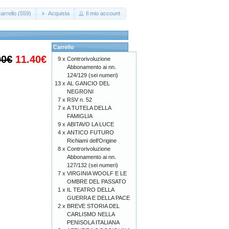
arrello (559)
Acquista
Il mio account
Carrello
00€
11.40€
9 x
Controrivoluzione
Abbonamento ai nn.
124/129 (sei numeri)
13 x
AL GANCIO DEL
NEGRONI
7 x
RSV n. 52
7 x
A TUTELA DELLA
FAMIGLIA
9 x
ABITAVO LA LUCE
4 x
ANTICO FUTURO
Richiami dell'Origine
8 x
Controrivoluzione
Abbonamento ai nn.
127/132 (sei numeri)
7 x
VIRGINIA WOOLF E LE
OMBRE DEL PASSATO
1 x
IL TEATRO DELLA
GUERRA E DELLA PACE
2 x
BREVE STORIA DEL
CARLISMO NELLA
PENISOLA ITALIANA