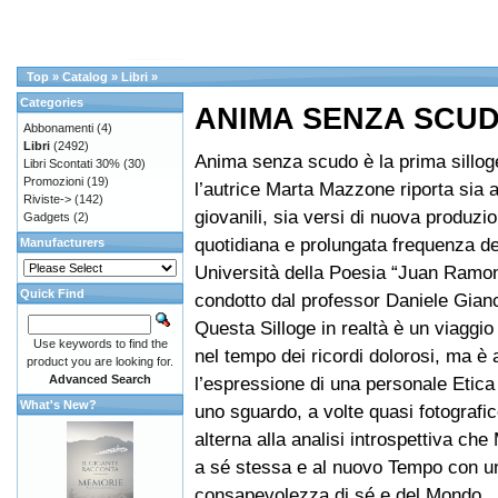
Top
»
Catalog
»
Libri
»
Categories
ANIMA SENZA SCU
Abbonamenti
(4)
Libri
(2492)
Anima senza scudo è la prima silloge
Libri Scontati 30%
(30)
Promozioni
(19)
l’autrice Marta Mazzone riporta sia a
Riviste->
(142)
giovanili, sia versi di nuova produzio
Gadgets
(2)
quotidiana e prolungata frequenza de
Manufacturers
Università della Poesia “Juan Ramo
Quick Find
condotto dal professor Daniele Gian
Questa Silloge in realtà è un viaggio 
Use keywords to find the
nel tempo dei ricordi dolorosi, ma è
product you are looking for.
Advanced Search
l’espressione di una personale Etica 
What's New?
uno sguardo, a volte quasi fotografic
alterna alla analisi introspettiva che
a sé stessa e al nuovo Tempo con u
consapevolezza di sé e del Mondo.