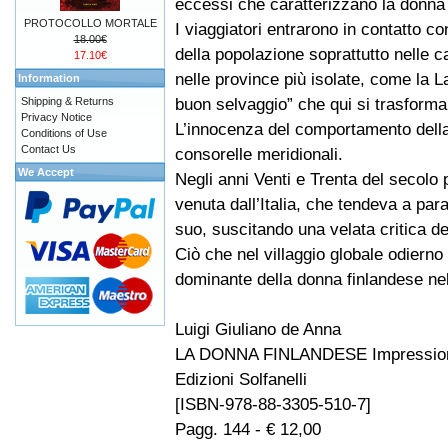
eccessi che caratterizzano la donna
PROTOCOLLO MORTALE
I viaggiatori entrarono in contatto c
18.00€
della popolazione soprattutto nelle
17.10€
nelle province più isolate, come la L
Information
buon selvaggio” che qui si trasforma
Shipping & Returns
Privacy Notice
L’innocenza del comportamento della
Conditions of Use
Contact Us
consorelle meridionali.
We Accept
Negli anni Venti e Trenta del secol
venuta dall’Italia, che tendeva a par
suo, suscitando una velata critica 
Ciò che nel villaggio globale odierno 
dominante della donna finlandese nell
Luigi Giuliano de Anna
LA DONNA FINLANDESE Impressioni di
Edizioni Solfanelli
[ISBN-978-88-3305-510-7]
Pagg. 144 - € 12,00