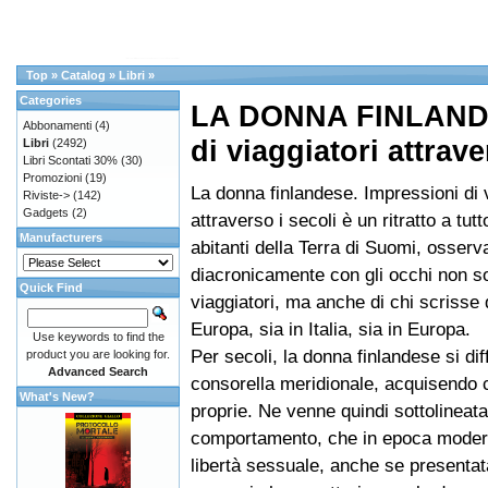
Top
»
Catalog
»
Libri
»
Categories
LA DONNA FINLANDE
Abbonamenti
(4)
di viaggiatori attrav
Libri
(2492)
Libri Scontati 30%
(30)
Promozioni
(19)
La donna finlandese. Impressioni di v
Riviste->
(142)
Gadgets
(2)
attraverso i secoli è un ritratto a tut
Manufacturers
abitanti della Terra di Suomi, osserv
diacronicamente con gli occhi non so
Quick Find
viaggiatori, ma anche di chi scrisse
Europa, sia in Italia, sia in Europa.
Use keywords to find the
Per secoli, la donna finlandese si dif
product you are looking for.
Advanced Search
consorella meridionale, acquisendo c
What's New?
proprie. Ne venne quindi sottolineata 
comportamento, che in epoca moder
libertà sessuale, anche se presentat