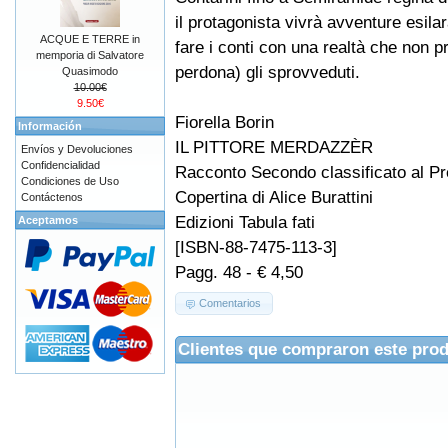
il protagonista vivrà avventure esila
ACQUE E TERRE in
fare i conti con una realtà che non 
memporia di Salvatore
perdona) gli sprovveduti.
Quasimodo
10.00€
9.50€
Fiorella Borin
Información
IL PITTORE MERDAZZÈR
Envíos y Devoluciones
Confidencialidad
Racconto Secondo classificato al Pr
Condiciones de Uso
Copertina di Alice Burattini
Contáctenos
Edizioni Tabula fati
Aceptamos
[ISBN-88-7475-113-3]
Pagg. 48 - € 4,50
Comentarios
Clientes que compraron este pro