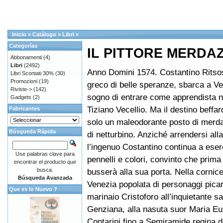
Inicio
»
Catálogo
»
Libri
»
Categorías
IL PITTORE MERDA
Abbonamenti
(4)
Libri
(2492)
Anno Domini 1574. Costantino Ritsos
Libri Scontati 30%
(30)
Promozioni
(19)
greco di belle speranze, sbarca a Ve
Riviste->
(142)
sogno di entrare come apprendista ne
Gadgets
(2)
Tiziano Vecellio. Ma il destino beffa
Fabricantes
solo un maleodorante posto di merd
Búsqueda Rápida
di netturbino. Anziché arrendersi all
l’ingenuo Costantino continua a eser
Use palabras clave para
pennelli e colori, convinto che prima 
encontrar el producto que
busca.
busserà alla sua porta. Nella cornice
Búsqueda Avanzada
Venezia popolata di personaggi pica
Que es lo Nuevo ?
marinaio Cristoforo all’inquietante sa
Genziana, alla nasuta suor Maria Eu
Contarini fino a Semiramide regina d