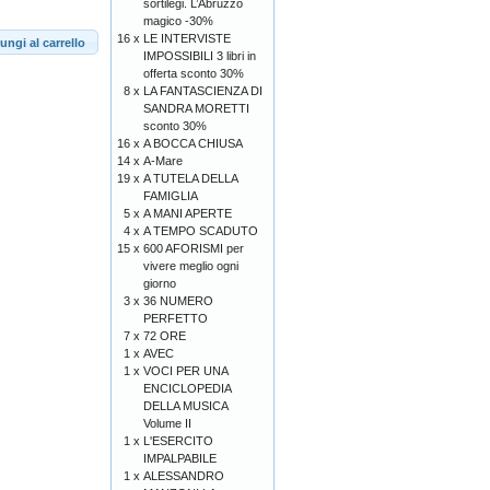
sortilegi. L’Abruzzo
magico -30%
16 x
LE INTERVISTE
ungi al carrello
IMPOSSIBILI 3 libri in
offerta sconto 30%
8 x
LA FANTASCIENZA DI
SANDRA MORETTI
sconto 30%
16 x
A BOCCA CHIUSA
14 x
A-Mare
19 x
A TUTELA DELLA
FAMIGLIA
5 x
A MANI APERTE
4 x
A TEMPO SCADUTO
15 x
600 AFORISMI per
vivere meglio ogni
giorno
3 x
36 NUMERO
PERFETTO
7 x
72 ORE
1 x
AVEC
1 x
VOCI PER UNA
ENCICLOPEDIA
DELLA MUSICA
Volume II
1 x
L'ESERCITO
IMPALPABILE
1 x
ALESSANDRO