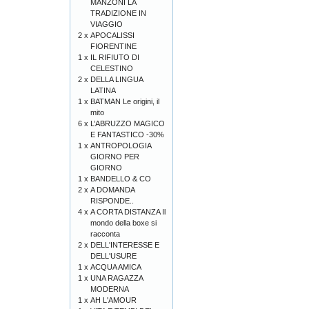
MANZONI LA
TRADIZIONE IN
VIAGGIO
2 x
APOCALISSI
FIORENTINE
1 x
IL RIFIUTO DI
CELESTINO
2 x
DELLA LINGUA
LATINA
1 x
BATMAN Le origini, il
mito
6 x
L’ABRUZZO MAGICO
E FANTASTICO -30%
1 x
ANTROPOLOGIA
GIORNO PER
GIORNO
1 x
BANDELLO & CO
2 x
A DOMANDA
RISPONDE..
4 x
A CORTA DISTANZA Il
mondo della boxe si
racconta
2 x
DELL'INTERESSE E
DELL'USURE
1 x
ACQUA AMICA
1 x
UNA RAGAZZA
MODERNA
1 x
AH L'AMOUR