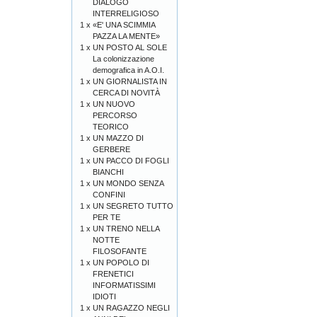
DIALOGO
INTERRELIGIOSO
1 x
«E' UNA SCIMMIA
PAZZA LA MENTE»
1 x
UN POSTO AL SOLE
La colonizzazione
demografica in A.O.I.
1 x
UN GIORNALISTA IN
CERCA DI NOVITÀ
1 x
UN NUOVO
PERCORSO
TEORICO
1 x
UN MAZZO DI
GERBERE
1 x
UN PACCO DI FOGLI
BIANCHI
1 x
UN MONDO SENZA
CONFINI
1 x
UN SEGRETO TUTTO
PER TE
1 x
UN TRENO NELLA
NOTTE
FILOSOFANTE
1 x
UN POPOLO DI
FRENETICI
INFORMATISSIMI
IDIOTI
1 x
UN RAGAZZO NEGLI