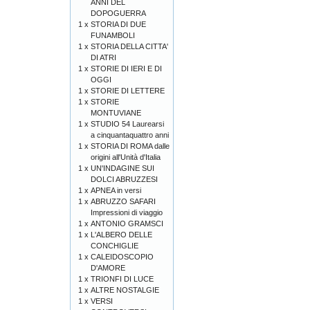
ANNI DEL
DOPOGUERRA
1 x
STORIA DI DUE
FUNAMBOLI
1 x
STORIA DELLA CITTA'
DI ATRI
1 x
STORIE DI IERI E DI
OGGI
1 x
STORIE DI LETTERE
1 x
STORIE
MONTUVIANE
1 x
STUDIO 54 Laurearsi
a cinquantaquattro anni
1 x
STORIA DI ROMA dalle
origini all'Unità d'Italia
1 x
UN'INDAGINE SUI
DOLCI ABRUZZESI
1 x
APNEA in versi
1 x
ABRUZZO SAFARI
Impressioni di viaggio
1 x
ANTONIO GRAMSCI
1 x
L'ALBERO DELLE
CONCHIGLIE
1 x
CALEIDOSCOPIO
D'AMORE
1 x
TRIONFI DI LUCE
1 x
ALTRE NOSTALGIE
1 x
VERSI