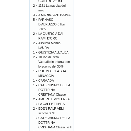
CONTROVERSI
2 x
1181 La nascita del
mito
3 x
A MARIA SANTISSIMA
5 x
PARNASO
D'ABRUZZO 6 libri
-30%
2 x
LA QUERCIA DAI
RAMI D'ORO
2 x
Assunta Menna:
LAURA
1 x
GIUSTIZIA ALL'ALBA
2 x
10 libri di Piero
Vassalllo in offerta con
lo sconto del 30%
1 x
L'UOMO E' LA SUA
MINACCIA
1 x
CARA ADA
1 x
CATECHISMO DELLA
DOTTRINA
CRISTIANA Classe III
2 x
AMORE E VIOLENZA
1 x
LA CAFFETTIERA
2 x
EDEN RALF VELI
sconto 30%
1 x
CATECHISMO DELLA
DOTTRINA
CRISTIANA Classi I e II