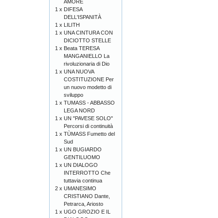
AMORE
1 x
DIFESA
DELL'ISPANITÀ
1 x
LILITH
1 x
UNA CINTURA CON
DICIOTTO STELLE
1 x
Beata TERESA
MANGANIELLO La
rivoluzionaria di Dio
1 x
UNA NUOVA
COSTITUZIONE Per
un nuovo modetto di
sviluppo
1 x
TUMASS - ABBASSO
LEGA NORD
1 x
UN "PAVESE SOLO"
Percorsi di continuità
1 x
TÙMASS Fumetto del
Sud
1 x
UN BUGIARDO
GENTILUOMO
1 x
UN DIALOGO
INTERROTTO Che
tuttavia continua
2 x
UMANESIMO
CRISTIANO Dante,
Petrarca, Ariosto
1 x
UGO GROZIO E IL