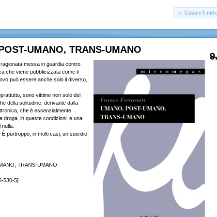
Cosa c'è nel c
POST-UMANO, TRANS-UMANO
9
 ragionata messa in guardia contro
ca che viene pubblicizzata come il
uovo può essere anche solo il diverso,
oprattutto, sono vittime non solo del
e della solitudine, derivante dalla
ttronica, che è essenzialmente
a droga, in queste condizioni, è una
 nulla.
 È purtroppo, in molti casi, un suicidio
MANO, TRANS-UMANO
5-530-5]