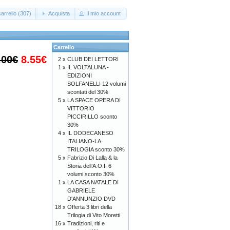
arrello (307)
Acquista
Il mio account
Carrello
.00€
8.55€
2 x
CLUB DEI LETTORI
1 x
IL VOLTALUNA -
EDIZIONI
SOLFANELLI 12 volumi
scontati del 30%
5 x
LA SPACE OPERA DI
VITTORIO
PICCIRILLO sconto
30%
4 x
IL DODECANESO
ITALIANO-LA
TRILOGIA sconto 30%
5 x
Fabrizio Di Lalla & la
Storia dell’A.O.I. 6
volumi sconto 30%
1 x
LA CASA NATALE DI
GABRIELE
D'ANNUNZIO DVD
18 x
Offerta 3 libri della
Trilogia di Vito Moretti
16 x
Tradizioni, riti e