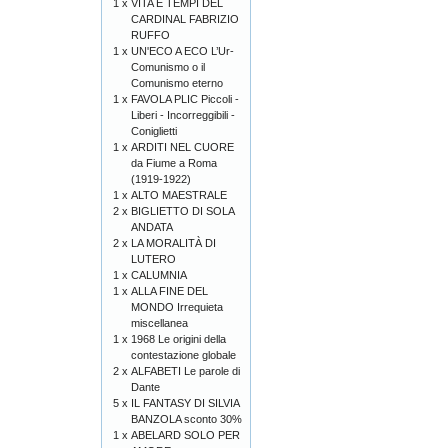
1 x
VITA E TEMPI DEL
CARDINAL FABRIZIO
RUFFO
1 x
UN'ECO A ECO L’Ur-
Comunismo o il
Comunismo eterno
1 x
FAVOLA PLIC Piccoli -
Liberi - Incorreggibili -
Coniglietti
1 x
ARDITI NEL CUORE
da Fiume a Roma
(1919-1922)
1 x
ALTO MAESTRALE
2 x
BIGLIETTO DI SOLA
ANDATA
2 x
LA MORALITÀ DI
LUTERO
1 x
CALUMNIA
1 x
ALLA FINE DEL
MONDO Irrequieta
miscellanea
1 x
1968 Le origini della
contestazione globale
2 x
ALFABETI Le parole di
Dante
5 x
IL FANTASY DI SILVIA
BANZOLA sconto 30%
1 x
ABELARD SOLO PER