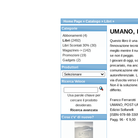
Home Page
»
Catalogo
»
Libri
»
Categorie
UMANO, 
Abbonamenti
(4)
Libri
(2492)
Questo libro è una
Libri Scontati 30%
(30)
l’innovazione tecni
Magazines->
(142)
meglio mentre il n
Promozioni
(19)
se non il peggio.
Gadgets
(2)
I giovani di oggi, s
precariato, ma anch
Produttori
comunicazione ele
autoreferenziale. L
via d’uscita verso il
Ricerca Veloce
Non è la soluzione.
differito.
Usa parole chiave per
Franco Ferrarotti
cercare il prodotto
UMANO, POST-U
desiderato.
Edizioi Solfanelli
Ricerca avanzata
[ISBN-978-88-330
Cosa c'e' di nuovo?
Pagg. 96 - € 9,00