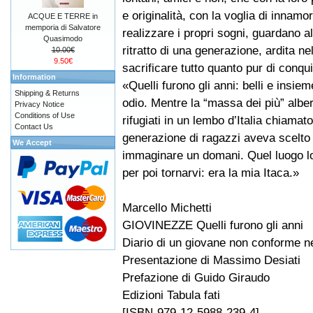
e originalità, con la voglia di innamor
ACQUE E TERRE in
memporia di Salvatore
realizzare i propri sogni, guardano al
Quasimodo
ritratto di una generazione, ardita n
10.00€
9.50€
sacrificare tutto quanto pur di conqui
Information
«Quelli furono gli anni: belli e insie
Shipping & Returns
odio. Mentre la “massa dei più” alber
Privacy Notice
Conditions of Use
rifugiati in un lembo d’Italia chiamat
Contact Us
generazione di ragazzi aveva scelto d
We Accept
immaginare un domani. Quel luogo lo 
per poi tornarvi: era la mia Itaca.»
Marcello Michetti
GIOVINEZZE Quelli furono gli anni
Diario di un giovane non conforme nel
Presentazione di Massimo Desiati
Prefazione di Guido Giraudo
Edizioni Tabula fati
[ISBN-979-12-5988-239-4]