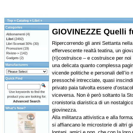
Top
»
Catalog
»
Libri
»
Categories
GIOVINEZZE Quelli f
Abbonamenti
(4)
Libri
(2492)
Ripercorrendo gli anni Settanta nell
Libri Scontati 30%
(30)
Promozioni
(19)
effervescente realtà teatina, un giov
Riviste->
(142)
(ri)costruisce – e costruisce per noi 
Gadgets
(2)
una delicata quanto complessa pagina
Manufacturers
vicende politiche e personali dell’io
Quick Find
pressoché intrecciate, quasi inscindib
privato paia talvolta essere d’ostacol
Use keywords to find the
viceversa. Non è però soltanto la Sto
product you are looking for.
Advanced Search
cronistoria diaristica di un nostalgic
What's New?
giovinezza.
Alla militanza attivistica e alla form
si affiancano le microstorie di altri gi
lontani, amici e non, che con la loro 