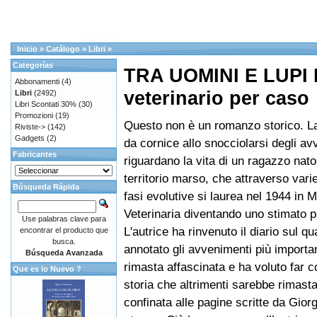
Inicio
»
Catálogo
»
Libri
»
Categorías
TRA UOMINI E LUPI R
Abbonamenti
(4)
veterinario per caso
Libri
(2492)
Libri Scontati 30%
(30)
Promozioni
(19)
Questo non è un romanzo storico. La 
Riviste->
(142)
Gadgets
(2)
da cornice allo snocciolarsi degli a
Fabricantes
riguardano la vita di un ragazzo nato
territorio marso, che attraverso varie
Búsqueda Rápida
fasi evolutive si laurea nel 1944 in 
Veterinaria diventando uno stimato p
Use palabras clave para
L'autrice ha rinvenuto il diario sul qu
encontrar el producto que
busca.
annotato gli avvenimenti più importan
Búsqueda Avanzada
rimasta affascinata e ha voluto far 
Que es lo Nuevo ?
storia che altrimenti sarebbe rimast
confinata alle pagine scritte da Gior