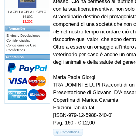
stesso. Ciò ha permesso all’autrice d
con la sua libera inventiva, non solo 
LA CELLA CELA IL CIELO
straordinario destino del protagonista,
14.00€
13.30€
componenti di una società che non c’
Información
«E nel nostro tempo ricordare ciò che
Envíos y Devoluciones
riscoprire quei valori che sono dentr
Confidencialidad
Condiciones de Uso
Oltre a essere un omaggio all’intero 
Contáctenos
veterinario per caso è anche un omag
Aceptamos
degli animali e della salute del gen
Maria Paola Giorgi
TRA UOMINI E LUPI Racconti di un v
Presentazione di Giovanni D’Alessa
Copertina di Marica Caramia
Edizioni Tabula fati
[ISBN-979-12-5988-240-0]
Pag. 160 - € 12,00
Comentarios