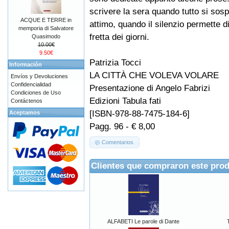
scrivere la sera quando tutto si sos
ACQUE E TERRE in
attimo, quando il silenzio permette di 
memporia di Salvatore
fretta dei giorni.
Quasimodo
10.00€
9.50€
Patrizia Tocci
Información
LA CITTÀ CHE VOLEVA VOLARE
Envíos y Devoluciones
Confidencialidad
Presentazione di Angelo Fabrizi
Condiciones de Uso
Edizioni Tabula fati
Contáctenos
[ISBN-978-88-7475-184-6]
Aceptamos
Pagg. 96 - € 8,00
Comentarios
Clientes que compraron este pro
ALFABETI Le parole di Dante