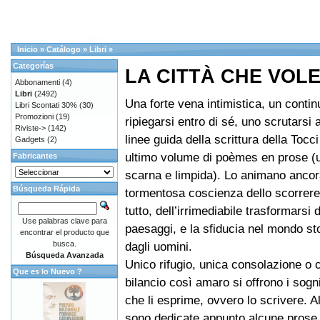
Inicio
»
Catálogo
»
Libri
»
Categorías
LA CITTÀ CHE VOL
Abbonamenti
(4)
Libri
(2492)
Una forte vena intimistica, un conti
Libri Scontati 30%
(30)
Promozioni
(19)
ripiegarsi entro di sé, uno scrutarsi 
Riviste->
(142)
linee guida della scrittura della Tocc
Gadgets
(2)
ultimo volume di poèmes en prose (
Fabricantes
scarna e limpida). Lo animano ancor
Búsqueda Rápida
tormentosa coscienza dello scorrere
tutto, dell’irrimediabile trasformarsi 
Use palabras clave para
paesaggi, e la sfiducia nel mondo sto
encontrar el producto que
busca.
dagli uomini.
Búsqueda Avanzada
Unico rifugio, unica consolazione o c
Que es lo Nuevo ?
bilancio così amaro si offrono i sogn
che li esprime, ovvero lo scrivere. A
sono dedicate appunto alcune prose.