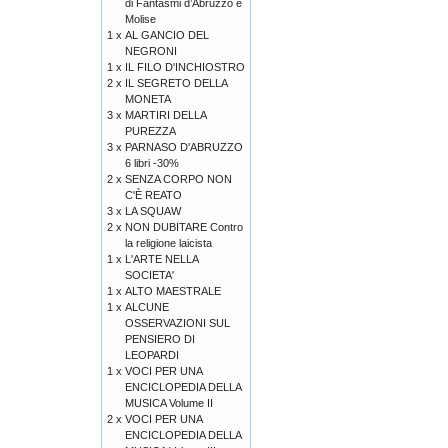
di Fantasmi d’Abruzzo e
Molise
1 x
AL GANCIO DEL
NEGRONI
1 x
IL FILO D'INCHIOSTRO
2 x
IL SEGRETO DELLA
MONETA
3 x
MARTIRI DELLA
PUREZZA
3 x
PARNASO D'ABRUZZO
6 libri -30%
2 x
SENZA CORPO NON
C'È REATO
3 x
LA SQUAW
2 x
NON DUBITARE Contro
la religione laicista
1 x
L'ARTE NELLA
SOCIETA'
1 x
ALTO MAESTRALE
1 x
ALCUNE
OSSERVAZIONI SUL
PENSIERO DI
LEOPARDI
1 x
VOCI PER UNA
ENCICLOPEDIA DELLA
MUSICA Volume II
2 x
VOCI PER UNA
ENCICLOPEDIA DELLA