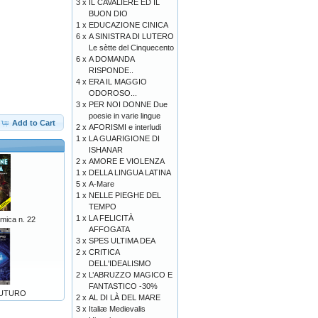
3 x
IL CAVALIERE ED IL
BUON DIO
1 x
EDUCAZIONE CINICA
6 x
A SINISTRA DI LUTERO
Le sètte del Cinquecento
6 x
A DOMANDA
RISPONDE..
4 x
ERA IL MAGGIO
ODOROSO...
3 x
PER NOI DONNE Due
poesie in varie lingue
Add to Cart
2 x
AFORISMI e interludi
1 x
LA GUARIGIONE DI
ISHANAR
2 x
AMORE E VIOLENZA
1 x
DELLA LINGUA LATINA
5 x
A-Mare
1 x
NELLE PIEGHE DEL
TEMPO
1 x
LA FELICITÀ
mica n. 22
AFFOGATA
3 x
SPES ULTIMA DEA
2 x
CRITICA
DELL'IDEALISMO
2 x
L’ABRUZZO MAGICO E
FANTASTICO -30%
 FUTURO
2 x
AL DI LÀ DEL MARE
3 x
Italiæ Medievalis