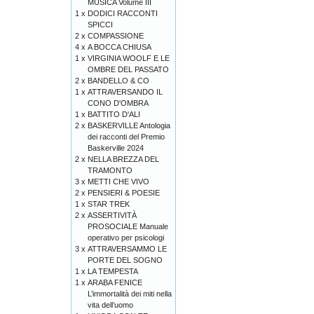
MUSICA Volume III
1 x
DODICI RACCONTI
SPICCI
2 x
COMPASSIONE
4 x
A BOCCA CHIUSA
1 x
VIRGINIA WOOLF E LE
OMBRE DEL PASSATO
2 x
BANDELLO & CO
1 x
ATTRAVERSANDO IL
CONO D'OMBRA
1 x
BATTITO D'ALI
2 x
BASKERVILLE Antologia
dei racconti del Premio
Baskerville 2024
2 x
NELLA BREZZA DEL
TRAMONTO
3 x
METTI CHE VIVO
2 x
PENSIERI & POESIE
1 x
STAR TREK
2 x
ASSERTIVITÀ
PROSOCIALE Manuale
operativo per psicologi
3 x
ATTRAVERSAMMO LE
PORTE DEL SOGNO
1 x
LA TEMPESTA
1 x
ARABA FENICE
L’immortalità dei miti nella
vita dell’uomo