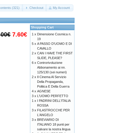
ontents (321)
Checkout
My Account
Shopping Cart
.00€
7.60€
1 x
Dimensione Cosmica n.
19
5 x
A PASSO D'UOMO E DI
CAVALLO
2 x
CAN I HAVE THE FIRST
SLIDE, PLEASE?
6 x
Controrivoluzione
Abbonamento ai nn.
125/130 (sei numeri)
2 x
Il Cinema Al Servizio
Della Propaganda,
Politica E Della Guerra
4 x
AGNESE
3 x
L'UOMO PERFETTO
1 x
I PADRINI DELL'ITALIA
ROSSA
3 x
FILASTROCCHE PER
L'ANGELO
3 x
BREVIARIO DI
ITALIANO 18 punti per
salvare la nostra lingua