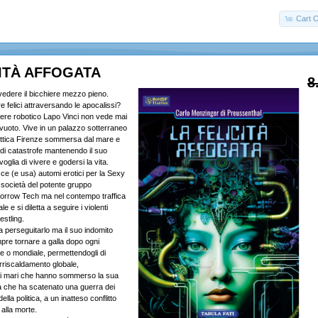
Cart C
CITÀ AFFOGATA
8
 vedere il bicchiere mezzo pieno.
e felici attraversando le apocalissi?
nere robotico Lapo Vinci non vede mai
 vuoto. Vive in un palazzo sotterraneo
ittica Firenze sommersa dal mare e
 di catastrofe mantenendo il suo
oglia di vivere e godersi la vita.
ce (e usa) automi erotici per la Sexy
, società del potente gruppo
morrow Tech ma nel contempo traffica
le e si diletta a seguire i violenti
estling.
 perseguitarlo ma il suo indomito
mpre tornare a galla dopo ogni
e o mondiale, permettendogli di
rriscaldamento globale,
dei mari che hanno sommerso la sua
tà che ha scatenato una guerra dei
 della politica, a un inatteso conflitto
alla morte.