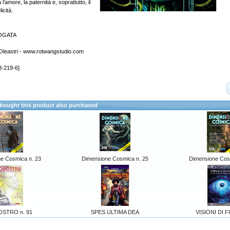
 l’amore, la paternità e, soprattutto, il
icità.
FOGATA
 Oleastri - www.rotwangstudio.com
8-219-6]
ought this product also purchased
e Cosmica n. 23
Dimensione Cosmica n. 25
Dimensione Cos
OSTRO n. 91
SPES ULTIMA DEA
VISIONI DI