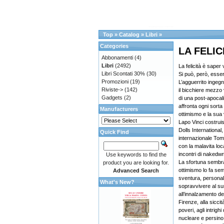
Top
»
Catalog
»
Libri
»
Categories
LA FELI
Abbonamenti
(4)
Libri
(2492)
La felicità è saper
Libri Scontati 30%
(30)
Si può, però, esser
Promozioni
(19)
L’agguerrito ingeg
Riviste->
(142)
il bicchiere mezzo
Gadgets
(2)
di una post-apocal
affronta ogni sorta
Manufacturers
ottimismo e la sua v
Lapo Vinci costruis
Dolls International
Quick Find
internazionale To
con la malavita loca
incontri di nakedwr
Use keywords to find the
La sfortuna sembra
product you are looking for.
ottimismo lo fa se
Advanced Search
sventura, personal
What's New?
sopravvivere al su
all’innalzamento 
Firenze, alla sicci
poveri, agli intrighi
nucleare e persino 