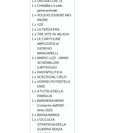
1 x
UN'ORA CON TE
1 x
CHAABA e il salto
generazionale
1 x
VOLEVO ESSERE MIO
PADRE
1 x
YZE
1 x
LA TERZA ERA
1 x
TRE VITE IN VALIGIA
1 x
LE CARTOLINE
ABRUZZESI di
GIORGIO
MANGANELLI
1 x
MARIO LUZI - VANNI
SCHEIWILLER:
CARTEGGIO
1 x
FANTAPOLITICA
1 x
SCELTA DAL CIELO
1 x
VORREI POTERTELO
DIRE
1 x
A TUTELA DELLA
FAMIGLIA
1 x
BANDIERA NERA!
Cronache dall'ISIR -
Anno 2025
2 x
BASSA MAREA
1 x
L'OCCULTA
STRATEGIA DELLA
GUERRA SENZA