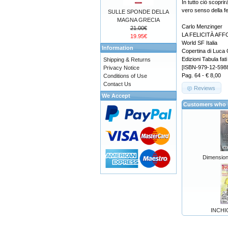
In tutto ciò scoprirà
vero senso della fel
SULLE SPONDE DELLA
MAGNA GRECIA
Carlo Menzinger
21.00€
LA FELICITÀ AF
19.95€
World SF Italia
Information
Copertina di Luca
Edizioni Tabula fati
Shipping & Returns
[ISBN-979-12-598
Privacy Notice
Pag. 64 - € 8,00
Conditions of Use
Contact Us
Reviews
We Accept
Customers who b
Dimension
INCHI