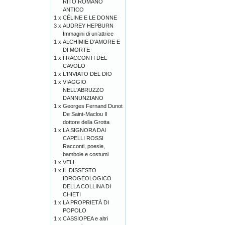
RITO ROMANO
ANTICO
1 x
CÉLINE E LE DONNE
3 x
AUDREY HEPBURN
Immagini di un’attrice
1 x
ALCHIMIE D'AMORE E
DI MORTE
1 x
I RACCONTI DEL
CAVOLO
1 x
L'INVIATO DEL DIO
1 x
VIAGGIO
NELL'ABRUZZO
DANNUNZIANO
1 x
Georges Fernand Dunot
De Saint-Maclou Il
dottore della Grotta
1 x
LA SIGNORA DAI
CAPELLI ROSSI
Racconti, poesie,
bambole e costumi
1 x
VELI
1 x
IL DISSESTO
IDROGEOLOGICO
DELLA COLLINA DI
CHIETI
1 x
LA PROPRIETÀ DI
POPOLO
1 x
CASSIOPEA e altri