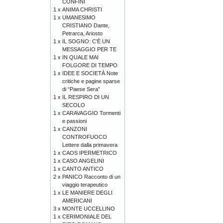
CONFINI
1 x
ANIMA CHRISTI
1 x
UMANESIMO
CRISTIANO Dante,
Petrarca, Ariosto
1 x
IL SOGNO: C'È UN
MESSAGGIO PER TE
1 x
IN QUALE MAI
FOLGORE DI TEMPO
1 x
IDEE E SOCIETÀ Note
critiche e pagine sparse
di “Paese Sera”
1 x
IL RESPIRO DI UN
SECOLO
1 x
CARAVAGGIO Tormenti
e passioni
1 x
CANZONI
CONTROFUOCO
Lettere dalla primavera
1 x
CAOS IPERMETRICO
1 x
CASO ANGELINI
1 x
CANTO ANTICO
2 x
PANICO Racconto di un
viaggio terapeutico
1 x
LE MANIERE DEGLI
AMERICANI
3 x
MONTE UCCELLINO
1 x
CERIMONIALE DEL