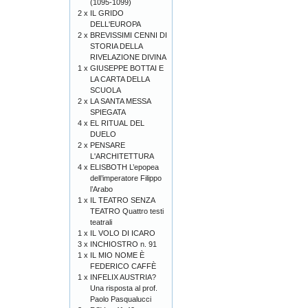
(1095-1099)
2 x
IL GRIDO
DELL'EUROPA
2 x
BREVISSIMI CENNI DI
STORIA DELLA
RIVELAZIONE DIVINA
1 x
GIUSEPPE BOTTAI E
LA CARTA DELLA
SCUOLA
2 x
LA SANTA MESSA
SPIEGATA
4 x
EL RITUAL DEL
DUELO
2 x
PENSARE
L'ARCHITETTURA
4 x
ELISBOTH L’epopea
dell’imperatore Filippo
l’Arabo
1 x
IL TEATRO SENZA
TEATRO Quattro testi
teatrali
1 x
IL VOLO DI ICARO
3 x
INCHIOSTRO n. 91
1 x
IL MIO NOME È
FEDERICO CAFFÈ
1 x
INFELIX AUSTRIA?
Una risposta al prof.
Paolo Pasqualucci