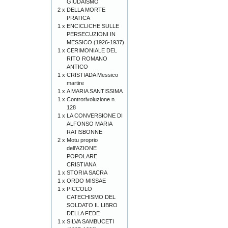
GIUDAISMO
2 x
DELLA MORTE
PRATICA
1 x
ENCICLICHE SULLE
PERSECUZIONI IN
MESSICO (1926-1937)
1 x
CERIMONIALE DEL
RITO ROMANO
ANTICO
1 x
CRISTIADA Messico
martire
1 x
A MARIA SANTISSIMA
1 x
Controrivoluzione n.
128
1 x
LA CONVERSIONE DI
ALFONSO MARIA
RATISBONNE
2 x
Motu proprio
dell'AZIONE
POPOLARE
CRISTIANA
1 x
STORIA SACRA
1 x
ORDO MISSAE
1 x
PICCOLO
CATECHISMO DEL
SOLDATO IL LIBRO
DELLA FEDE
1 x
SILVA SAMBUCETI