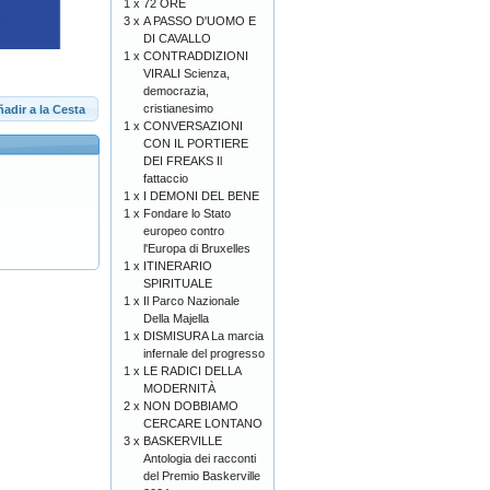
1 x
72 ORE
3 x
A PASSO D'UOMO E
DI CAVALLO
1 x
CONTRADDIZIONI
VIRALI Scienza,
democrazia,
cristianesimo
adir a la Cesta
1 x
CONVERSAZIONI
CON IL PORTIERE
DEI FREAKS Il
fattaccio
1 x
I DEMONI DEL BENE
1 x
Fondare lo Stato
europeo contro
l'Europa di Bruxelles
1 x
ITINERARIO
SPIRITUALE
1 x
Il Parco Nazionale
Della Majella
1 x
DISMISURA La marcia
infernale del progresso
1 x
LE RADICI DELLA
MODERNITÀ
2 x
NON DOBBIAMO
CERCARE LONTANO
3 x
BASKERVILLE
Antologia dei racconti
del Premio Baskerville