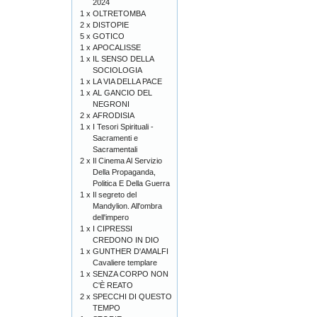
2024
1 x
OLTRETOMBA
2 x
DISTOPIE
5 x
GOTICO
1 x
APOCALISSE
1 x
IL SENSO DELLA
SOCIOLOGIA
1 x
LA VIA DELLA PACE
1 x
AL GANCIO DEL
NEGRONI
2 x
AFRODISIA
1 x
I Tesori Spirituali -
Sacramenti e
Sacramentali
2 x
Il Cinema Al Servizio
Della Propaganda,
Politica E Della Guerra
1 x
Il segreto del
Mandylion. All'ombra
dell'impero
1 x
I CIPRESSI
CREDONO IN DIO
1 x
GUNTHER D'AMALFI
Cavaliere templare
1 x
SENZA CORPO NON
C'È REATO
2 x
SPECCHI DI QUESTO
TEMPO