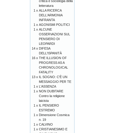
critica e sociologia della
letteratura
1 x
ALLA RICERCA
DELL'ARMONIA
INFRANTA
1 x
AGONISMI POLITICI
1 x
ALCUNE
OSSERVAZIONI SUL
PENSIERO DI
LEOPARDI
14 x
DIFESA
DELL'ISPANITÀ
16 x
THE ILLUSION OF
PROGRESS AS A
CHRONOLOGICAL
FATALITY
13 x
IL SOGNO: C'È UN
MESSAGGIO PER TE
1 x
L'ASSENZA
1 x
NON DUBITARE
Contro la religione
laicista
1 x
IL PENSIERO
ESTREMO
1 x
Dimensione Cosmica
n. 19
1 x
CALVINO
1 x
CRISTIANESIMO E