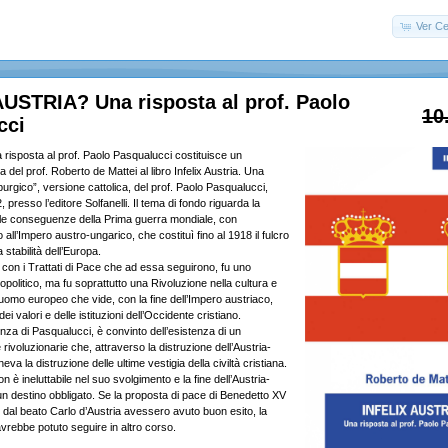
Ver Ce
USTRIA? Una risposta al prof. Paolo
10
cci
a risposta al prof. Paolo Pasqualucci costituisce un
 del prof. Roberto de Mattei al libro Infelix Austria. Una
sburgico”, versione cattolica, del prof. Paolo Pasqualucci,
 presso l’editore Solfanelli. Il tema di fondo riguarda la
 le conseguenze della Prima guerra mondiale, con
 all’Impero austro-ungarico, che costituì fino al 1918 il fulcro
la stabilità dell’Europa.
con i Trattati di Pace che ad essa seguirono, fu uno
olitico, ma fu soprattutto una Rivoluzione nella cultura e
l’uomo europeo che vide, con la fine dell’Impero austriaco,
ei valori e delle istituzioni dell’Occidente cristiano.
enza di Pasqualucci, è convinto dell’esistenza di un
rivoluzionarie che, attraverso la distruzione dell’Austria-
va la distruzione delle ultime vestigia della civiltà cristiana.
on è ineluttabile nel suo svolgimento e la fine dell’Austria-
n destino obbligato. Se la proposta di pace di Benedetto XV
ti dal beato Carlo d’Austria avessero avuto buon esito, la
avrebbe potuto seguire in altro corso.