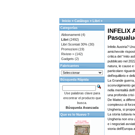
Inicio
»
Catálogo
»
Libri
»
Categorías
INFELIX A
Abbonamenti
(4)
Pasqualu
Libri
(2492)
Libri Scontati 30%
(30)
Infelix Austria? Un
Promozioni
(19)
amichevole risposta
Riviste->
(142)
critica del “mito a
Gadgets
(2)
pubblicato nel 2022,
Fabricantes
natura, le cause e
particolare riguardo
dell’equilibrio e del
Búsqueda Rápida
La Grande guerra, 
sconvolgimento geop
nella mentalità del
Use palabras clave para
una profonda crisi d
encontrar el producto que
De Mattei, a differ
busca.
complesso di forze 
Búsqueda Avanzada
Ungheria, si propone
La storia tuttavia n
Que es lo Nuevo ?
Ungheria non era u
e i negoziati avvia
storia dell’Europa 