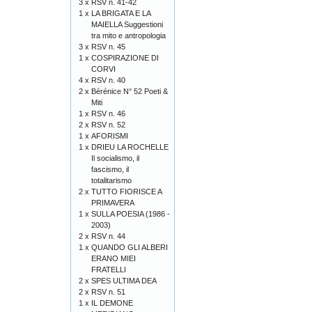
3 x
RSV n. 41-42
1 x
LA BRIGATA E LA
MAIELLA Suggestioni
tra mito e antropologia
3 x
RSV n. 45
1 x
COSPIRAZIONE DI
CORVI
4 x
RSV n. 40
2 x
Bérénice N° 52 Poeti &
Miti
1 x
RSV n. 46
2 x
RSV n. 52
1 x
AFORISMI
1 x
DRIEU LA ROCHELLE
Il socialismo, il
fascismo, il
totalitarismo
2 x
TUTTO FIORISCE A
PRIMAVERA
1 x
SULLA POESIA (1986 -
2003)
2 x
RSV n. 44
1 x
QUANDO GLI ALBERI
ERANO MIEI
FRATELLI
2 x
SPES ULTIMA DEA
2 x
RSV n. 51
1 x
IL DEMONE