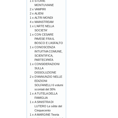
1 x
STORIE
MONTUVIANE
2 x
VAMPIRI
2 x
ALIENI
1 x
ALTRI MONDI
4 x
MAINSTREAM
1 x
L'ARTE NELLA
SOCIETA'
1 x
CON CESARE
PAVESE FRA IL
BOSCO E L’ASFALTO
1 x
CONOSCENZA
INTUITIVA COMUNE,
SCIENTIFICA,
PARTECIPATA
1 x
CONSIDERAZIONI
SULLA
DISSOLUZIONE
2 x
D'ANNUNZIO NELLE
EDIZIONI
SOLFANELLI 6 volumi
scontati del 30%
1 x
A TUTELA DELLA
FAMIGLIA
1 x
A SINISTRA DI
LUTERO Le sètte del
Cinquecento
1 x
A MARGINE Teoria