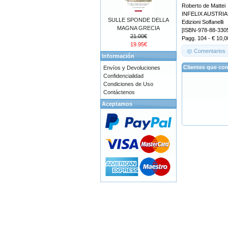
Roberto de Mattei
INFELIX AUSTRIA? 
SULLE SPONDE DELLA
Edizioni Solfanelli
MAGNA GRECIA
[ISBN-978-88-330
21.00€
Pagg. 104 - € 10,0
19.95€
Comentarios
Información
Clientes que co
Envíos y Devoluciones
Confidencialidad
Condiciones de Uso
Contáctenos
Aceptamos