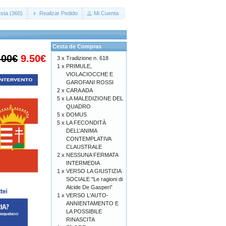
sta (360)
Realizar Pedido
Mi Cuenta
Cesta de Compras
.00€
9.50€
3 x
Tradizione n. 618
1 x
PRIMULE,
VIOLACIOCCHE E
GAROFANI ROSSI
2 x
CARA ADA
5 x
LA MALEDIZIONE DEL
QUADRO
5 x
DOMUS
5 x
LA FECONDITÀ
DELL’ANIMA
CONTEMPLATIVA
CLAUSTRALE
2 x
NESSUNA FERMATA
INTERMEDIA
1 x
VERSO LA GIUSTIZIA
SOCIALE "Le ragioni di
Alcide De Gasperi”
1 x
VERSO L'AUTO-
ANNIENTAMENTO E
LA POSSIBILE
RINASCITA