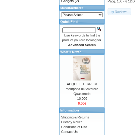
Gadgets
(2)
Pagg. 136 - € 12,0
Manufacturers
Reviews
Quick Find
Use keywords to find the
product you are looking for.
Advanced Search
What's New?
ACQUE E TERRE in
memporia di Salvatore
Quasimodo
10.00€
9.50€
Information
Shipping & Returns
Privacy Notice
Conditions of Use
Contact Us