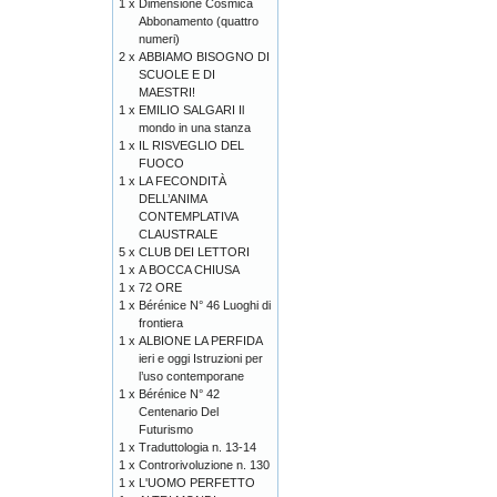
1 x
Dimensione Cosmica
Abbonamento (quattro
numeri)
2 x
ABBIAMO BISOGNO DI
SCUOLE E DI
MAESTRI!
1 x
EMILIO SALGARI Il
mondo in una stanza
1 x
IL RISVEGLIO DEL
FUOCO
1 x
LA FECONDITÀ
DELL’ANIMA
CONTEMPLATIVA
CLAUSTRALE
5 x
CLUB DEI LETTORI
1 x
A BOCCA CHIUSA
1 x
72 ORE
1 x
Bérénice N° 46 Luoghi di
frontiera
1 x
ALBIONE LA PERFIDA
ieri e oggi Istruzioni per
l’uso contemporane
1 x
Bérénice N° 42
Centenario Del
Futurismo
1 x
Traduttologia n. 13-14
1 x
Controrivoluzione n. 130
1 x
L'UOMO PERFETTO