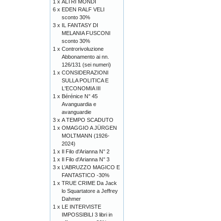
1 x
ALTRI MONDI
6 x
EDEN RALF VELI
sconto 30%
3 x
IL FANTASY DI
MELANIA FUSCONI
sconto 30%
1 x
Controrivoluzione
Abbonamento ai nn.
126/131 (sei numeri)
1 x
CONSIDERAZIONI
SULLA POLITICA E
L'ECONOMIA III
1 x
Bérénice N° 45
Avanguardia e
avanguardie
3 x
A TEMPO SCADUTO
1 x
OMAGGIO A JÜRGEN
MOLTMANN (1926-
2024)
1 x
Il Filo d'Arianna N° 2
1 x
Il Filo d'Arianna N° 3
3 x
L’ABRUZZO MAGICO E
FANTASTICO -30%
1 x
TRUE CRIME Da Jack
lo Squartatore a Jeffrey
Dahmer
1 x
LE INTERVISTE
IMPOSSIBILI 3 libri in