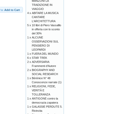
MANZONI LA
TRADIZIONE IN
VIAGGIO
Add to Cart
4 x
ABITARE LA MUSICA
CANTARE
L'ARCHITETTURA
5 x
10 libri di Piero Vassalllo
in offerta con lo sconto
del 30%
1 x
ALCUNE
OSSERVAZIONI SUL
PENSIERO DI
LEOPARDI
1 x
FUERA DEL MUNDO
6 x
STAR TREK
2 x
ADVERSARIA
Frammenti d'Autore
2 x
BIOGRAPHY AND
SOCIAL RESEARCH
1 x
Bérénice N° 48
Conoscenze narrate (1)
1 x
RELIGIONI, FEDE,
VERITÀ E
TOLLERANZA
1 x
ANTIGONE contro la
democrazia zapatera
1 x
GALASSIE PERDUTE 5.
Rivincita