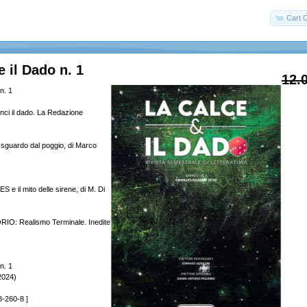
Cart 
e il Dado n. 1
12.
n. 1
ci il dado. La Redazione
o sguardo dal poggio, di Marco
 il mito delle sirene, di M. Di
IO: Realismo Terminale. Inedite
n. 1
2024)
-260-8 ]