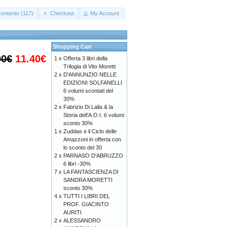
Contents (117)
Checkout
My Account
Shopping Cart
00€
11.40€
1 x
Offerta 3 libri della
Trilogia di Vito Moretti
2 x
D'ANNUNZIO NELLE
EDIZIONI SOLFANELLI
6 volumi scontati del
30%
2 x
Fabrizio Di Lalla & la
Storia dell’A.O.I. 6 volumi
sconto 30%
1 x
Zuddas e il Ciclo delle
Amazzoni in offerta con
lo sconto del 30
2 x
PARNASO D'ABRUZZO
6 libri -30%
7 x
LA FANTASCIENZA DI
SANDRA MORETTI
sconto 30%
4 x
TUTTI I LIBRI DEL
PROF. GIACINTO
AURITI
2 x
ALESSANDRO