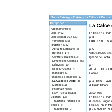
Top
»
Catalog
»
Riviste
»
La Calce e il Dado
»
Categories
La Calce 
Abbonamenti
(4)
Libri
(2492)
La Calce e il Dado 
Libri Scontati 30%
(30)
p. 3
Promozioni
(19)
EDITORIALE: Si lan
Riviste
->
(142)
Abruzzo Letterario
(2)
p. 5
Berenice
(17)
Vittorio Bodini: un
Controrivoluzione
(15)
Ignazio de Santis
Dimensione Cosmica
(35)
Diònysos
(10)
p. 10
Il Filo D'Arianna
(4)
ALBA DE CÉSPEDES e
Inchiostro
(1)
Cosmo
Insolito & Fantastico
(17)
La Calce e il Dado
(3)
p. 45 OSSERVATOR
Merope
(11)
di Guido Oldani
Philomath News
RSV Rivista di Studi
Autori Vari
Vittoriani
(13)
La Calce e il Dado 
Tradizione Periodico di
(Gennaio-Giugno 
Studi e
(5)
Edizioni Tabula fati
Traduttologia
(9)
[ISBN-979-12-5988