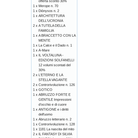
offerta sconto 30%
1 x
Merope n. 70
1 x
Diònysos n. 2
1 x
ARCHITETTURA
DELL'UCRONIA
2 x
A TUTELA DELLA
FAMIGLIA
1 x
A BRACCETTO CON LA
MENTE
1 x
La Calce e il Dado n. 1
1 x
A-Mare
1 x
IL VOLTALUNA -
EDIZIONI SOLFANELLI
12 volumi scontati del
30%
2 x
L'ETERNO E LA
STELLA VAGANTE
2 x
Controrivoluzione n. 126
1 x
GOTICO
1 x
ABRUZZO FORTE E
GENTILE Impressioni
d’occhio e di cuore
1 x
ANTIGONE e i diritti
dell'uomo
1 x
Abruzzo letterario n. 2
1 x
Controrivoluzione n. 128
1 x
1181 La nascita del mito
2 x
IL FANTASY DI SILVIA