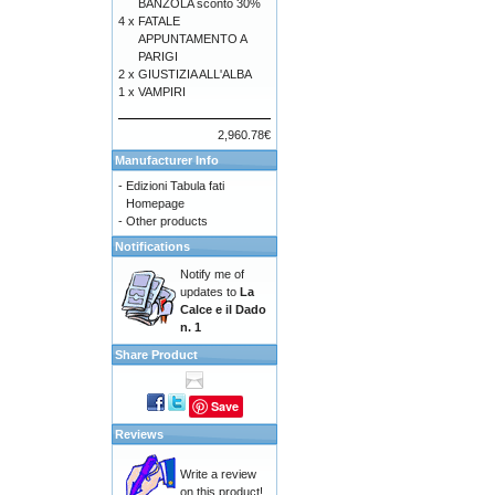
BANZOLA sconto 30%
4 x
FATALE
APPUNTAMENTO A
PARIGI
2 x
GIUSTIZIA ALL'ALBA
1 x
VAMPIRI
2,960.78€
Manufacturer Info
-
Edizioni Tabula fati
Homepage
-
Other products
Notifications
Notify me of
updates to
La
Calce e il Dado
n. 1
Share Product
Save
Reviews
Write a review
on this product!