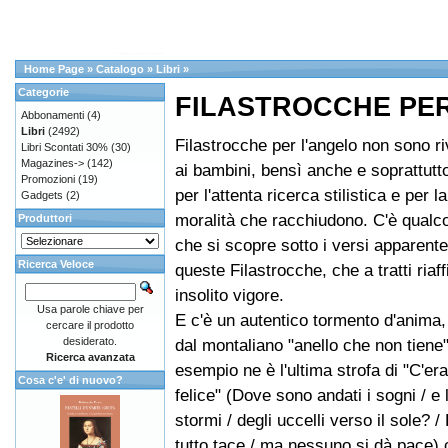
Home Page
»
Catalogo
»
Libri
»
Categorie
FILASTROCCHE PE
Abbonamenti
(4)
Libri
(2492)
Filastrocche per l'angelo non sono ri
Libri Scontati 30%
(30)
Magazines->
(142)
ai bambini, bensì anche e soprattutto 
Promozioni
(19)
per l'attenta ricerca stilistica e per la
Gadgets
(2)
moralità che racchiudono. C'è qualco
Produttori
che si scopre sotto i versi apparente
Ricerca Veloce
queste Filastrocche, che a tratti riaf
insolito vigore.
Usa parole chiave per
E c'è un autentico tormento d'anima,
cercare il prodotto
desiderato.
dal montaliano "anello che non tiene"
Ricerca avanzata
esempio ne è l'ultima strofa di "C'er
Cosa c'e' di nuovo?
felice" (Dove sono andati i sogni / e l
stormi / degli uccelli verso il sole? /
tutto tace / ma nessuno si dà pace)