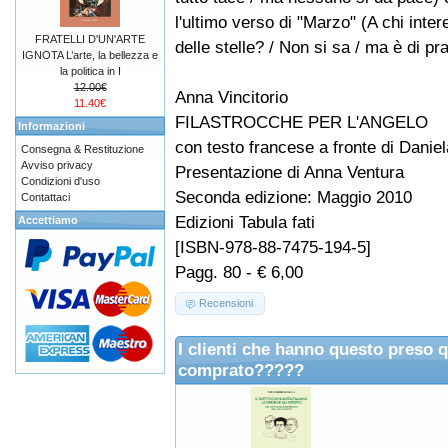
l'ultimo verso di "Marzo" (A chi inte
FRATELLI D'UN'ARTE
delle stelle? / Non si sa / ma è di pra
IGNOTA L’arte, la bellezza e
la politica in I
12.00€
Anna Vincitorio
11.40€
FILASTROCCHE PER L'ANGELO
Informazioni
con testo francese a fronte di Daniel
Consegna & Restituzione
Avviso privacy
Presentazione di Anna Ventura
Condizioni d'uso
Seconda edizione: Maggio 2010
Contattaci
Edizioni Tabula fati
Accettiamo
[ISBN-978-88-7475-194-5]
Pagg. 80 - € 6,00
Recensioni
I clienti che hanno questo preso 
comprato?????