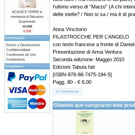
l'ultimo verso di "Marzo" (A chi inte
ACQUE E TERRE in
delle stelle? / Non si sa / ma è di pra
memporia di Salvatore
Quasimodo
10.00€
Anna Vincitorio
9.50€
FILASTROCCHE PER L'ANGELO
Información
con testo francese a fronte di Daniel
Envíos y Devoluciones
Confidencialidad
Presentazione di Anna Ventura
Condiciones de Uso
Seconda edizione: Maggio 2010
Contáctenos
Edizioni Tabula fati
Aceptamos
[ISBN-978-88-7475-194-5]
Pagg. 80 - € 6,00
Comentarios
Clientes que compraron este pro