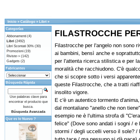
Inicio
»
Catálogo
»
Libri
»
Categorías
FILASTROCCHE PE
Abbonamenti
(4)
Libri
(2492)
Filastrocche per l'angelo non sono ri
Libri Scontati 30%
(30)
Promozioni
(19)
ai bambini, bensì anche e soprattutto 
Riviste->
(142)
per l'attenta ricerca stilistica e per la
Gadgets
(2)
moralità che racchiudono. C'è qualco
Fabricantes
che si scopre sotto i versi apparente
Búsqueda Rápida
queste Filastrocche, che a tratti riaf
insolito vigore.
Use palabras clave para
E c'è un autentico tormento d'anima,
encontrar el producto que
busca.
dal montaliano "anello che non tiene"
Búsqueda Avanzada
esempio ne è l'ultima strofa di "C'er
Que es lo Nuevo ?
felice" (Dove sono andati i sogni / e l
stormi / degli uccelli verso il sole? /
tutto tace / ma nessuno si dà pace)