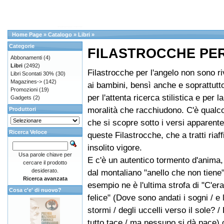
Home Page
»
Catalogo
»
Libri
»
Categorie
FILASTROCCHE PE
Abbonamenti
(4)
Libri
(2492)
Filastrocche per l'angelo non sono ri
Libri Scontati 30%
(30)
Magazines->
(142)
ai bambini, bensì anche e soprattutto 
Promozioni
(19)
per l'attenta ricerca stilistica e per la
Gadgets
(2)
moralità che racchiudono. C'è qualco
Produttori
che si scopre sotto i versi apparente
Ricerca Veloce
queste Filastrocche, che a tratti riaf
insolito vigore.
Usa parole chiave per
E c'è un autentico tormento d'anima,
cercare il prodotto
desiderato.
dal montaliano "anello che non tiene"
Ricerca avanzata
esempio ne è l'ultima strofa di "C'er
Cosa c'e' di nuovo?
felice" (Dove sono andati i sogni / e l
stormi / degli uccelli verso il sole? /
tutto tace / ma nessuno si dà pace)