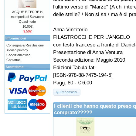
l'ultimo verso di "Marzo" (A chi inte
ACQUE E TERRE in
delle stelle? / Non si sa / ma è di pra
memporia di Salvatore
Quasimodo
10.00€
Anna Vincitorio
9.50€
FILASTROCCHE PER L'ANGELO
Informazioni
con testo francese a fronte di Daniel
Consegna & Restituzione
Avviso privacy
Presentazione di Anna Ventura
Condizioni d'uso
Seconda edizione: Maggio 2010
Contattaci
Edizioni Tabula fati
Accettiamo
[ISBN-978-88-7475-194-5]
Pagg. 80 - € 6,00
Recensioni
I clienti che hanno questo preso 
comprato?????