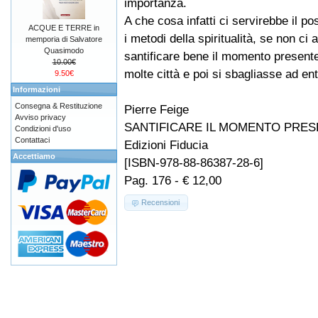
importanza.
A che cosa infatti ci servirebbe il po
ACQUE E TERRE in
i metodi della spiritualità, se non ci
memporia di Salvatore
Quasimodo
santificare bene il momento presen
10.00€
molte città e poi si sbagliasse ad en
9.50€
Informazioni
Consegna & Restituzione
Pierre Feige
Avviso privacy
SANTIFICARE IL MOMENTO PRE
Condizioni d'uso
Contattaci
Edizioni Fiducia
Accettiamo
[ISBN-978-88-86387-28-6]
Pag. 176 - € 12,00
Recensioni