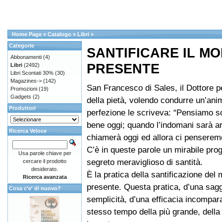
Home Page
»
Catalogo
»
Libri
»
Categorie
SANTIFICARE IL M
Abbonamenti
(4)
PRESENTE
Libri
(2492)
Libri Scontati 30%
(30)
Magazines->
(142)
San Francesco di Sales, il Dottore p
Promozioni
(19)
Gadgets
(2)
della pietà, volendo condurre un’ani
Produttori
perfezione le scriveva: “Pensiamo s
bene oggi; quando l’indomani sarà ar
Ricerca Veloce
chiamerà oggi ed allora ci penserem
C’è in queste parole un mirabile pr
Usa parole chiave per
segreto meraviglioso di santità.
cercare il prodotto
desiderato.
È la pratica della santificazione de
Ricerca avanzata
presente. Questa pratica, d’una sag
Cosa c'e' di nuovo?
semplicità, d’una efficacia incomparab
stesso tempo della più grande, dell