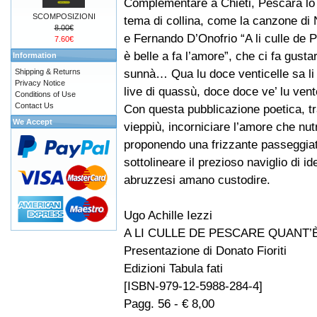
Complementare a Chieti, Pescara lo
SCOMPOSIZIONI
tema di collina, come la canzone di
8.00€
e Fernando D’Onofrio “A li culle de 
7.60€
è belle a fa l’amore”, che ci fa gusta
Information
sunnà… Qua lu doce venticelle sa li 
Shipping & Returns
Privacy Notice
live di quassù, doce doce ve’ lu ven
Conditions of Use
Contact Us
Con questa pubblicazione poetica, tr
We Accept
vieppiù, incorniciare l’amore che nut
proponendo una frizzante passeggiata 
sottolineare il prezioso naviglio di 
abruzzesi amano custodire.
Ugo Achille Iezzi
A LI CULLE DE PESCARE QUANT’
Presentazione di Donato Fioriti
Edizioni Tabula fati
[ISBN-979-12-5988-284-4]
Pagg. 56 - € 8,00