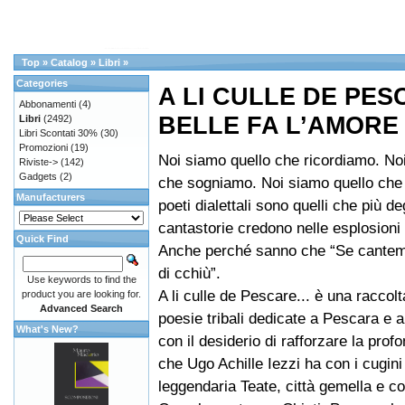
Top
»
Catalog
»
Libri
»
Categories
A LI CULLE DE PE
Abbonamenti
(4)
BELLE FA L’AMORE
Libri
(2492)
Libri Scontati 30%
(30)
Promozioni
(19)
Noi siamo quello che ricordiamo. No
Riviste->
(142)
Gadgets
(2)
che sogniamo. Noi siamo quello che
Manufacturers
poeti dialettali sono quelli che più deg
cantastorie credono nelle esplosioni 
Quick Find
Anche perché sanno che “Se cant
di cchiù”.
Use keywords to find the
A li culle de Pescare... è una raccolta
product you are looking for.
Advanced Search
poesie tribali dedicate a Pescara e ai
What's New?
con il desiderio di rafforzare la prof
che Ugo Achille Iezzi ha con i cugini 
leggendaria Teate, città gemella e 