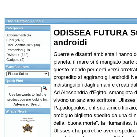
Top
»
Catalog
»
Libri
»
Categories
ODISSEA FUTURA Sto
Abbonamenti
(4)
androidi
Libri
(2492)
Libri Scontati 30%
(30)
Promozioni
(19)
Guerre e disastri ambientali hanno d
Riviste->
(142)
Gadgets
(2)
pianeta, il mare si è mangiato parte d
Manufacturers
questo mondo per certi versi arretrato
progredito si aggirano gli androidi N
Quick Find
indistinguibili dagli umani e creati da
Ad Alessandria d'Egitto, smangiata 
Use keywords to find the
vivono un anziano scrittore, Ulisses
product you are looking for.
Advanced Search
Papadopoulos, e il suo amico libraio
What's New?
ambiguo biglietto spedito da una cli
della “buona morte”, la Humanitas, fa
Ulisses che potrebbe averlo spedito 