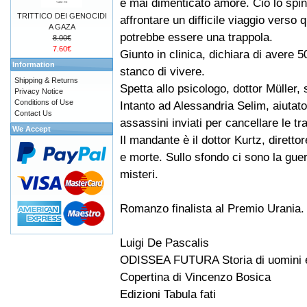
e mai dimenticato amore. Ciò lo spi
TRITTICO DEI GENOCIDI
affrontare un difficile viaggio verso 
A GAZA
potrebbe essere una trappola.
8.00€
7.60€
Giunto in clinica, dichiara di avere
Information
stanco di vivere.
Shipping & Returns
Spetta allo psicologo, dottor Müller, 
Privacy Notice
Conditions of Use
Intanto ad Alessandria Selim, aiutato
Contact Us
assassini inviati per cancellare le t
We Accept
Il mandante è il dottor Kurtz, diretto
e morte. Sullo sfondo ci sono la guer
misteri.
Romanzo finalista al Premio Urania.
Luigi De Pascalis
ODISSEA FUTURA Storia di uomini e
Copertina di Vincenzo Bosica
Edizioni Tabula fati