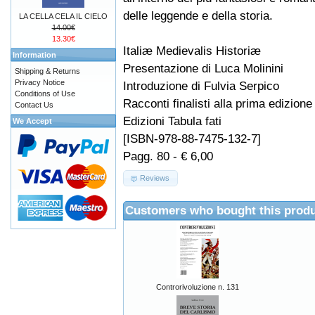
delle leggende e della storia.
LA CELLA CELA IL CIELO
14.00€
13.30€
Italiæ Medievalis Historiæ
Information
Presentazione di Luca Molinini
Shipping & Returns
Privacy Notice
Introduzione di Fulvia Serpico
Conditions of Use
Racconti finalisti alla prima edizion
Contact Us
Edizioni Tabula fati
We Accept
[ISBN-978-88-7475-132-7]
Pagg. 80 - € 6,00
Reviews
Customers who bought this produ
Controrivoluzione n. 131