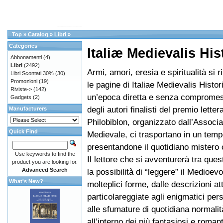
Top
»
Catalog
»
Libri
»
Categories
Italiæ Medievalis His
Abbonamenti
(4)
Libri
(2492)
Armi, amori, eresia e spiritualità si r
Libri Scontati 30%
(30)
Promozioni
(19)
le pagine di Italiae Medievalis Histor
Riviste->
(142)
un’epoca diretta e senza compromess
Gadgets
(2)
degli autori finalisti del premio letter
Manufacturers
Philobiblon, organizzato dall’Associa
Quick Find
Medievale, ci trasportano in un temp
presentandone il quotidiano mistero
Use keywords to find the
Il lettore che si avventurerà tra que
product you are looking for.
Advanced Search
la possibilità di “leggere” il Medioev
What's New?
molteplici forme, dalle descrizioni at
particolareggiate agli enigmatici per
alle sfumature di quotidiana normalit
all’interno dei più fantasiosi e romant