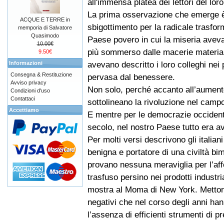
all'immensa platea dei lettori del lor
La prima osservazione che emerge è 
ACQUE E TERRE in
sbigottimento per la radicale trasfo
memporia di Salvatore
Quasimodo
Paese povero in cui la miseria aveva
10.00€
più sommerso dalle macerie materiali
9.50€
avevano descritto i loro colleghi nei
Informazioni
Consegna & Restituzione
pervasa dal benessere.
Avviso privacy
Non solo, perché accanto all’aumento d
Condizioni d'uso
Contattaci
sottolineano la rivoluzione nel campo d
Accettiamo
E mentre per le democrazie occidenta
secolo, nel nostro Paese tutto era a
Per molti versi descrivono gli italia
benigna e portatore di una civiltà b
provano nessuna meraviglia per l’aff
trasfuso persino nei prodotti industri
mostra al Moma di New York. Metton
negativi che nel corso degli anni han
l’assenza di efficienti strumenti di 