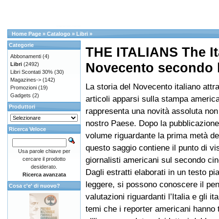
Home Page
»
Catalogo
»
Libri
»
Categorie
THE ITALIANS The Ital
Abbonamenti
(4)
Novecento secondo l
Libri
(2492)
Libri Scontati 30%
(30)
Magazines->
(142)
La storia del Novecento italiano attr
Promozioni
(19)
Gadgets
(2)
articoli apparsi sulla stampa americ
Produttori
rappresenta una novità assoluta non
nostro Paese. Dopo la pubblicazione
Ricerca Veloce
volume riguardante la prima metà de
questo saggio contiene il punto di vi
Usa parole chiave per
giornalisti americani sul secondo ci
cercare il prodotto
desiderato.
Dagli estratti elaborati in un testo p
Ricerca avanzata
leggere, si possono conoscere il pen
Cosa c'e' di nuovo?
valutazioni riguardanti l’Italia e gli it
temi che i reporter americani hanno