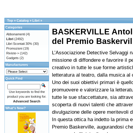
Top
»
Catalog
»
Libri
»
Categories
BASKERVILLE Antolo
Abbonamenti
(4)
del Premio Baskervil
Libri
(2492)
Libri Scontati 30%
(30)
Promozioni
(19)
L’Associazione Detective Selvaggi n
Riviste->
(142)
Gadgets
(2)
missione di diffondere e favorire il p
Manufacturers
creativo in tutte le sue forme artistic
letteratura al teatro, dalla musica al
Quick Find
Uno dei suoi obiettivi primari è quello
promuovere e valorizzare la letteratur
Use keywords to find the
tutte le sue sfaccettature, sia attrav
product you are looking for.
Advanced Search
scoperta di nuovi talenti che attrave
What's New?
divulgazione delle opere meritevoli d
In questa ottica ha indetto la prima e
Premio Baskerville, augurandosi che