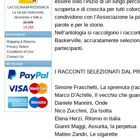
essere solo l’inizio di un lungo perco
LA CUCINA AFRODISIACA
scoperta e di crescita per tutti color
La via più seducente,
condividono con l’Associazione la pa
divertente e folle a
15.00€
parole e per le storie.
14.25€
Nell’antologia si raccolgono i raccont
Information
Baskerville, accuratamente seleziona
Shipping & Returns
Privacy Notice
partecipanti.
Conditions of Use
Contact Us
We Accept
I RACCONTI SELEZIONATI DAL P
Simone Fraschetti, La spremuta (rac
Marco D’Achille, Il vecchio che guar
Daniele Mannini, Onde
Nico Zucchini, Zia Isotta
Elena Herzi, Ritorno in Italia
Gianni Maggi, Assunta, la perpetua
Matteo Zandri, Le sigarette