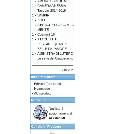
1 x
AMORE CONIUGALE
1 x
CAMERA A NEBBIA
Taccuini 2014-2019
1 x
VAMPIRI
1 x
ZOLLE
1 x
A BRACCETTO CON LA
MENTE
1 x
Cosmoril 16
1 x
A LI CULLE DE
PESCARE QUANT’È
BELLE FA L’AMORE
1 x
A SINISTRA DI LUTERO
Le sètte del Cinquecento
710.26€
Info Produttore
-
Edizioni Tabula fati
Homepage
-
Altri prodotti
Notifiche
Notificami
aggiornamenti di
AFORISMI
Condividi Prodotto