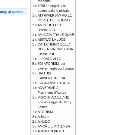
racconta
1 x
1968 Le origini della
contestazione globale
ungi al carrello
1 x
ATTRAVERSAMMO LE
PORTE DEL SOGNO
2 x
ANTICHE FESTE
D'ABRUZZO
1 x
AMICIZIA FRA LE DUNE
1 x
ABITAVO LA LUCE
1 x
CATECHISMO DELLA
DOTTRINA CRISTIANA
Classi I e II
1 x
IL PRATO ALTO
5 x
600 AFORISMI per
vivere meglio ogni giorno
1 x
BALTHIS
L'AVVENTURIERA
1 x
LA GRANDE STORIA
1 x
ADVERSARIA
Frammenti d'Autore
1 x
VISIONI VENEZIANE
con un saggio di Henry
James
1 x
AFORISMI
2 x
A-Mare
2 x
A NUDO
1 x
AMORE E VIOLENZA
1 x
AVANZI DI BRACE