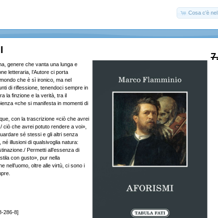
Cosa c'è nel 
I
7
sma, genere che vanta una lunga e
ne letteraria, l’Autore ci porta
 mondo che è sì ironico, ma nel
ti di riflessione, tenendoci sempre in
ra la finzione e la verità, tra il
ienza «che si manifesta in momenti di
ue, con la trascrizione «ciò che avrei
/ ciò che avrei potuto rendere a voi»,
uardare sé stessi e gli altri senza
, né illusioni di qualsivoglia natura:
tinazione./ Permetti all’essenza di
estila con gusto», pur nella
nell’uomo, oltre alle virtù, ci sono i
empre.
8-286-8]