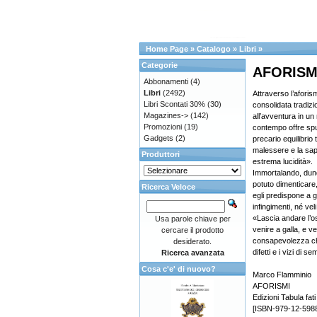
Home Page
»
Catalogo
»
Libri
»
Categorie
AFORISM
Abbonamenti
(4)
Libri
(2492)
Attraverso l’afori
Libri Scontati 30%
(30)
consolidata tradizio
Magazines->
(142)
all’avventura in un
Promozioni
(19)
contempo offre spun
Gadgets
(2)
precario equilibrio t
malessere e la sap
Produttori
estrema lucidità».
Immortalando, dunq
potuto dimenticare,
Ricerca Veloce
egli predispone a g
infingimenti, né veli
«Lascia andare l’os
Usa parole chiave per
venire a galla, e v
cercare il prodotto
consapevolezza che 
desiderato.
difetti e i vizi di s
Ricerca avanzata
Cosa c'e' di nuovo?
Marco Flamminio
AFORISMI
Edizioni Tabula fati
[ISBN-979-12-598