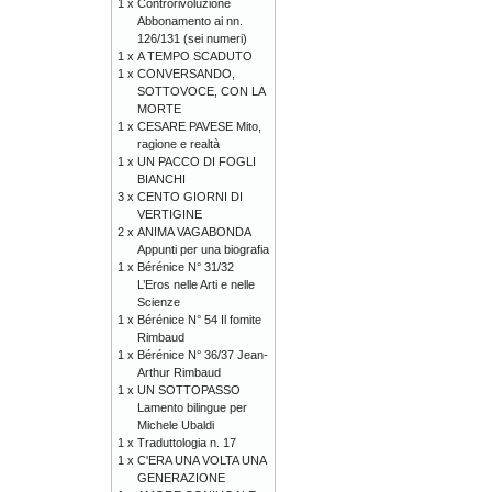
1 x
Controrivoluzione
Abbonamento ai nn.
126/131 (sei numeri)
1 x
A TEMPO SCADUTO
1 x
CONVERSANDO,
SOTTOVOCE, CON LA
MORTE
1 x
CESARE PAVESE Mito,
ragione e realtà
1 x
UN PACCO DI FOGLI
BIANCHI
3 x
CENTO GIORNI DI
VERTIGINE
2 x
ANIMA VAGABONDA
Appunti per una biografia
1 x
Bérénice N° 31/32
L’Eros nelle Arti e nelle
Scienze
1 x
Bérénice N° 54 Il fomite
Rimbaud
1 x
Bérénice N° 36/37 Jean-
Arthur Rimbaud
1 x
UN SOTTOPASSO
Lamento bilingue per
Michele Ubaldi
1 x
Traduttologia n. 17
1 x
C'ERA UNA VOLTA UNA
GENERAZIONE