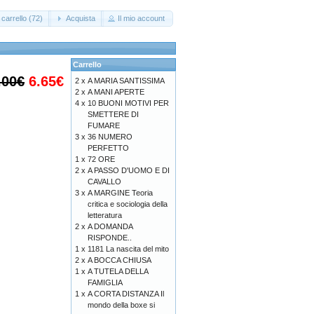
carrello (72)
Acquista
Il mio account
Carrello
.00€
6.65€
2 x
A MARIA SANTISSIMA
2 x
A MANI APERTE
4 x
10 BUONI MOTIVI PER
SMETTERE DI
FUMARE
3 x
36 NUMERO
PERFETTO
1 x
72 ORE
2 x
A PASSO D'UOMO E DI
CAVALLO
3 x
A MARGINE Teoria
critica e sociologia della
letteratura
2 x
A DOMANDA
RISPONDE..
1 x
1181 La nascita del mito
2 x
A BOCCA CHIUSA
1 x
A TUTELA DELLA
FAMIGLIA
1 x
A CORTA DISTANZA Il
mondo della boxe si