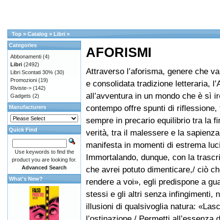
Top
»
Catalog
»
Libri
»
Categories
AFORISMI
Abbonamenti
(4)
Libri
(2492)
Attraverso l’aforisma, genere che v
Libri Scontati 30%
(30)
Promozioni
(19)
e consolidata tradizione letteraria, l’
Riviste->
(142)
all’avventura in un mondo che è sì i
Gadgets
(2)
contempo offre spunti di riflessione,
Manufacturers
sempre in precario equilibrio tra la fi
Quick Find
verità, tra il malessere e la sapienz
manifesta in momenti di estrema luci
Use keywords to find the
Immortalando, dunque, con la trascr
product you are looking for.
Advanced Search
che avrei potuto dimenticare,/ ciò ch
What's New?
rendere a voi», egli predispone a gu
stessi e gli altri senza infingimenti, n
illusioni di qualsivoglia natura: «Las
l’ostinazione./ Permetti all’essenza d