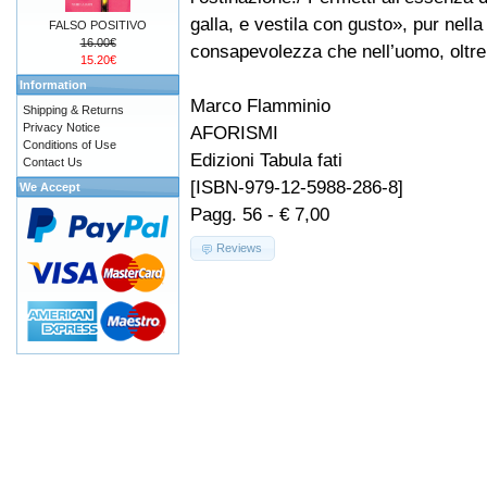
galla, e vestila con gusto», pur nella
FALSO POSITIVO
16.00€
consapevolezza che nell’uomo, oltre al
15.20€
Information
Marco Flamminio
Shipping & Returns
Privacy Notice
AFORISMI
Conditions of Use
Edizioni Tabula fati
Contact Us
[ISBN-979-12-5988-286-8]
We Accept
Pagg. 56 - € 7,00
Reviews