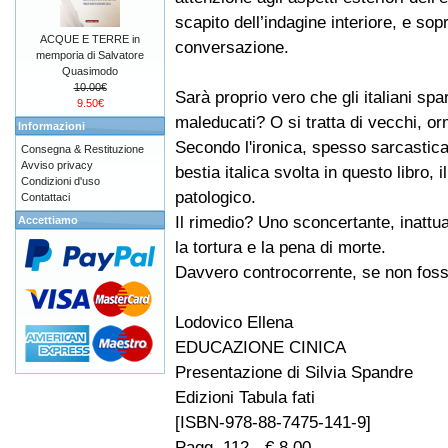
scapito dell’indagine interiore, e sopr
ACQUE E TERRE in
conversazione.
memporia di Salvatore
Quasimodo
10.00€
Sarà proprio vero che gli italiani spa
9.50€
maleducati? O si tratta di vecchi, o
Informazioni
Secondo l'ironica, spesso sarcastica
Consegna & Restituzione
Avviso privacy
bestia italica svolta in questo libro,
Condizioni d'uso
patologico.
Contattaci
Il rimedio? Uno sconcertante, inattua
Accettiamo
la tortura e la pena di morte.
Davvero controcorrente, se non fos
Lodovico Ellena
EDUCAZIONE CINICA
Presentazione di Silvia Spandre
Edizioni Tabula fati
[ISBN-978-88-7475-141-9]
Pagg. 112 - € 8,00