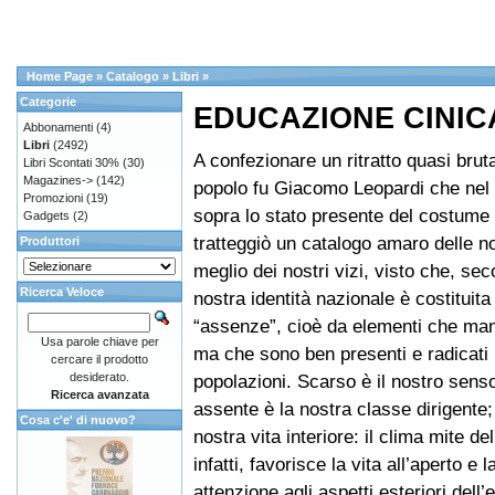
Home Page
»
Catalogo
»
Libri
»
Categorie
EDUCAZIONE CINIC
Abbonamenti
(4)
Libri
(2492)
A confezionare un ritratto quasi brut
Libri Scontati 30%
(30)
Magazines->
(142)
popolo fu Giacomo Leopardi che nel
Promozioni
(19)
sopra lo stato presente del costume d
Gadgets
(2)
tratteggiò un catalogo amaro delle no
Produttori
meglio dei nostri vizi, visto che, seco
Ricerca Veloce
nostra identità nazionale è costituita
“assenze”, cioè da elementi che man
Usa parole chiave per
ma che sono ben presenti e radicati i
cercare il prodotto
desiderato.
popolazioni. Scarso è il nostro sens
Ricerca avanzata
assente è la nostra classe dirigente;
Cosa c'e' di nuovo?
nostra vita interiore: il clima mite d
infatti, favorisce la vita all’aperto e
attenzione agli aspetti esteriori dell’