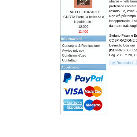
sbarre – nella ben
preferisce contare i 
rosario – e, infine
FRATELLI D'UN'ARTE
Non c’è più tempo.
IGNOTA L’arte, la bellezza e
insopportabile. Il s
la politica in I
da sparo cala sugli 
12.00€
11.40€
Stefano Pisani e En
Informazioni
COSPIRAZIONE D
Delmiglio Edizioni
Consegna & Restituzione
[ISBN-978-88-855
Avviso privacy
Pag. 208 - € 20,00
Condizioni d'uso
Contattaci
Recensioni
Accettiamo