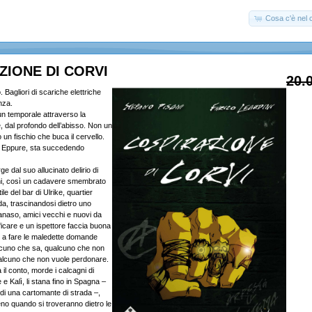
Cosa c'è nel c
ZIONE DI CORVI
20.
. Bagliori di scariche elettriche
nza.
n temporale attraverso la
, dal profondo dell’abisso. Non un
 un fischio che buca il cervello.
 Eppure, sta succedendo
e dal suo allucinato delirio di
oni, così un cadavere smembrato
ile del bar di Ulrike, quartier
da, trascinandosi dietro uno
anaso, amici vecchi e nuovi da
ficare e un ispettore faccia buona
 a fare le maledette domande
alcuno che sa, qualcuno che non
alcuno che non vuole perdonare.
 il conto, morde i calcagni di
 e Kalì, li stana fino in Spagna –
 di una cartomante di strada –,
no quando si troveranno dietro le