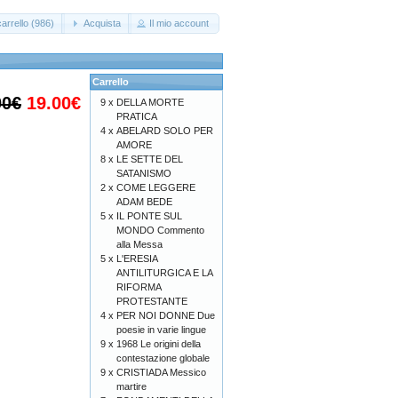
arrello (986)
Acquista
Il mio account
Carrello
00€
19.00€
9 x
DELLA MORTE
PRATICA
4 x
ABELARD SOLO PER
AMORE
8 x
LE SETTE DEL
SATANISMO
2 x
COME LEGGERE
ADAM BEDE
5 x
IL PONTE SUL
MONDO Commento
alla Messa
5 x
L'ERESIA
ANTILITURGICA E LA
RIFORMA
PROTESTANTE
4 x
PER NOI DONNE Due
poesie in varie lingue
9 x
1968 Le origini della
contestazione globale
9 x
CRISTIADA Messico
martire