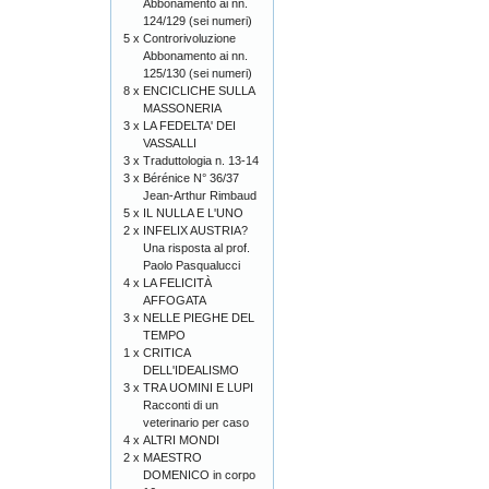
Abbonamento ai nn.
124/129 (sei numeri)
5 x
Controrivoluzione
Abbonamento ai nn.
125/130 (sei numeri)
8 x
ENCICLICHE SULLA
MASSONERIA
3 x
LA FEDELTA' DEI
VASSALLI
3 x
Traduttologia n. 13-14
3 x
Bérénice N° 36/37
Jean-Arthur Rimbaud
5 x
IL NULLA E L'UNO
2 x
INFELIX AUSTRIA?
Una risposta al prof.
Paolo Pasqualucci
4 x
LA FELICITÀ
AFFOGATA
3 x
NELLE PIEGHE DEL
TEMPO
1 x
CRITICA
DELL'IDEALISMO
3 x
TRA UOMINI E LUPI
Racconti di un
veterinario per caso
4 x
ALTRI MONDI
2 x
MAESTRO
DOMENICO in corpo