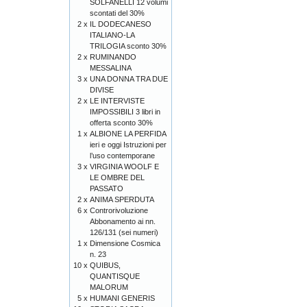
SOLFANELLI 12 volumi
scontati del 30%
2 x
IL DODECANESO
ITALIANO-LA
TRILOGIA sconto 30%
2 x
RUMINANDO
MESSALINA
3 x
UNA DONNA TRA DUE
DIVISE
2 x
LE INTERVISTE
IMPOSSIBILI 3 libri in
offerta sconto 30%
1 x
ALBIONE LA PERFIDA
ieri e oggi Istruzioni per
l’uso contemporane
3 x
VIRGINIA WOOLF E
LE OMBRE DEL
PASSATO
2 x
ANIMA SPERDUTA
6 x
Controrivoluzione
Abbonamento ai nn.
126/131 (sei numeri)
1 x
Dimensione Cosmica
n. 23
10 x
QUIBUS,
QUANTISQUE
MALORUM
5 x
HUMANI GENERIS