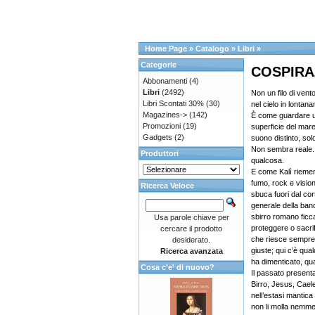
Home Page
»
Catalogo
»
Libri
»
Categorie
COSPIRA
Abbonamenti
(4)
Libri
(2492)
Non un filo di vento
Libri Scontati 30%
(30)
nel cielo in lontana
Magazines->
(142)
È come guardare u
Promozioni
(19)
superficie del mare
Gadgets
(2)
suono distinto, solo
Non sembra reale.
Produttori
qualcosa.
E come Kalì riemerg
fumo, rock e visi
Ricerca Veloce
sbuca fuori dal cort
generale della ban
sbirro romano ficc
Usa parole chiave per
proteggere o sacri
cercare il prodotto
che riesce sempre
desiderato.
giuste; qui c’è qu
Ricerca avanzata
ha dimenticato, qu
Cosa c'e' di nuovo?
Il passato presenta
Birro, Jesus, Caele
nell’estasi mantica
non li molla nemme