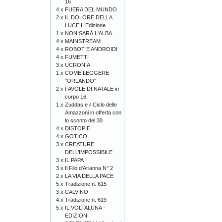
16
4 x
FUERA DEL MUNDO
2 x
IL DOLORE DELLA
LUCE II Edizione
1 x
NON SARÀ L'ALBA
4 x
MAINSTREAM
4 x
ROBOT E ANDROIDI
4 x
FUMETTI
3 x
UCRONIA
1 x
COME LEGGERE
"ORLANDO"
2 x
FAVOLE DI NATALE in
corpo 16
1 x
Zuddas e il Ciclo delle
Amazzoni in offerta con
lo sconto del 30
4 x
DISTOPIE
4 x
GOTICO
3 x
CREATURE
DELL’IMPOSSIBILE
3 x
IL PAPA
3 x
Il Filo d'Arianna N° 2
2 x
LA VIA DELLA PACE
5 x
Tradizione n. 615
3 x
CALVINO
4 x
Tradizione n. 619
5 x
IL VOLTALUNA -
EDIZIONI