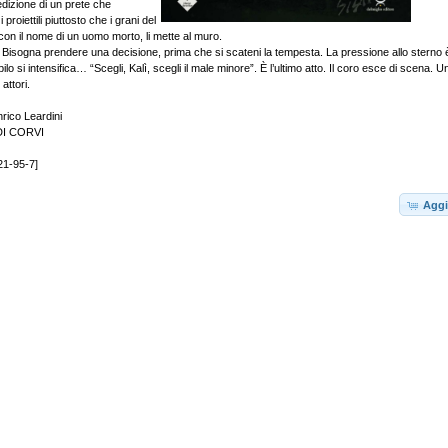
edizione di un prete che
proiettili piuttosto che i grani del
, con il nome di un uomo morto, li mette al muro.
 Bisogna prendere una decisione, prima che si scateni la tempesta. La pressione allo sterno 
ibilo si intensifica… “Scegli, Kalì, scegli il male minore”. È l’ultimo atto. Il coro esce di scena. U
attori.
rico Leardini
I CORVI
21-95-7]
Aggi