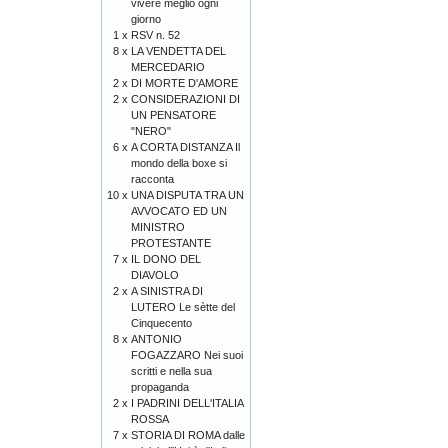
vivere meglio ogni
giorno
1 x
RSV n. 52
8 x
LA VENDETTA DEL
MERCEDARIO
2 x
DI MORTE D'AMORE
2 x
CONSIDERAZIONI DI
UN PENSATORE
"NERO"
6 x
A CORTA DISTANZA Il
mondo della boxe si
racconta
10 x
UNA DISPUTA TRA UN
AVVOCATO ED UN
MINISTRO
PROTESTANTE
7 x
IL DONO DEL
DIAVOLO
2 x
A SINISTRA DI
LUTERO Le sètte del
Cinquecento
8 x
ANTONIO
FOGAZZARO Nei suoi
scritti e nella sua
propaganda
2 x
I PADRINI DELL'ITALIA
ROSSA
7 x
STORIA DI ROMA dalle