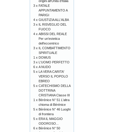
origini all'Unità d'Italia
3 x
FATALE
APPUNTAMENTO A
PARIGI
4 x
GIUSTIZIA ALL'ALBA
3 x
IL RISVEGLIO DEL
FUOCO
4 x
ABISSI DEL REALE
Per un’estetica
dell’eccentrico
3 x
IL COMBATTIMENTO
SPIRITUALE
1 x
DOMUS
3 x
L'UOMO PERFETTO
6 x
A NUDO
5 x
LA VERA CARITA'
VERSO IL POPOLO
EBREO
5 x
CATECHISMO DELLA
DOTTRINA
CRISTIANA Classe III
1 x
Bérénice N° 51 L'altra
chioma di Bérénice
5 x
Bérénice N° 46 Luoghi
di frontiera
5 x
ERA IL MAGGIO
ODOROSO...
6 x
Bérénice N° 50