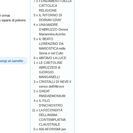
7 x
FONDAMENTI DELLA
CATTOLICA
RELIGIONE
5 x
IL RITORNO DI
è ormai
DORIAN GRAY
n sipario di polvere
4 x
UNA MADRE
D'ABRUZZO Donna
Mariannina Acerbo
5 x
IL BEATO
LORENZINO DA
MAROSTICA nella
Storia e nel Culto
6 x
ABITAVO LA LUCE
ungi al carrello
1 x
LE CARTOLINE
ABRUZZESI di
GIORGIO
MANGANELLI
3 x
CRISTALLI DI NEVE Il
senso dell’Altrove
2 x
GREAT
PANDAEMONIUM
4 x
IL FILO
D'INCHIOSTRO
11 x
LA FECONDITÀ
DELL’ANIMA
CONTEMPLATIVA
CLAUSTRALE
5 x
600 AFORISMI per