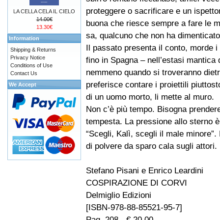
proteggere o sacrificare e un ispetto
LA CELLA CELA IL CIELO
14.00€
buona che riesce sempre a fare le m
13.30€
sa, qualcuno che non ha dimenticato
Information
Il passato presenta il conto, morde i 
Shipping & Returns
Privacy Notice
fino in Spagna – nell’estasi mantica 
Conditions of Use
nemmeno quando si troveranno dietro
Contact Us
preferisce contare i proiettili piuttos
We Accept
di un uomo morto, li mette al muro.
Non c’è più tempo. Bisogna prendere
tempesta. La pressione allo sterno è 
“Scegli, Kalì, scegli il male minore”.
di polvere da sparo cala sugli attori.
Stefano Pisani e Enrico Leardini
COSPIRAZIONE DI CORVI
Delmiglio Edizioni
[ISBN-978-88-85521-95-7]
Pag. 208 - € 20,00