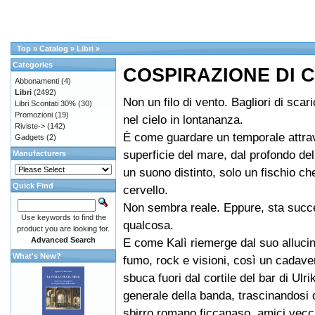
Top
»
Catalog
»
Libri
»
Categories
COSPIRAZIONE DI 
Abbonamenti
(4)
Libri
(2492)
Non un filo di vento. Bagliori di scari
Libri Scontati 30%
(30)
Promozioni
(19)
nel cielo in lontananza.
Riviste->
(142)
È come guardare un temporale attra
Gadgets
(2)
superficie del mare, dal profondo de
Manufacturers
un suono distinto, solo un fischio ch
Quick Find
cervello.
Non sembra reale. Eppure, sta suc
Use keywords to find the
qualcosa.
product you are looking for.
Advanced Search
E come Kalì riemerge dal suo allucina
What's New?
fumo, rock e visioni, così un cada
sbuca fuori dal cortile del bar di Ulri
generale della banda, trascinandosi 
sbirro romano ficcanaso, amici vecc