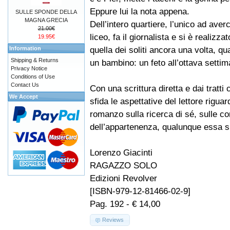
Eppure lui la nota appena.
SULLE SPONDE DELLA
MAGNA GRECIA
Dell’intero quartiere, l’unico ad averc
21.00€
liceo, fa il giornalista e si è realizz
19.95€
quella dei soliti ancora una volta, q
Information
Shipping & Returns
un bambino: un feto all’ottava settim
Privacy Notice
Conditions of Use
Contact Us
Con una scrittura diretta e dai tratti
We Accept
sfida le aspettative del lettore rigua
romanzo sulla ricerca di sé, sulle c
dell’appartenenza, qualunque essa s
Lorenzo Giacinti
RAGAZZO SOLO
Edizioni Revolver
[ISBN-979-12-81466-02-9]
Pag. 192 - € 14,00
Reviews