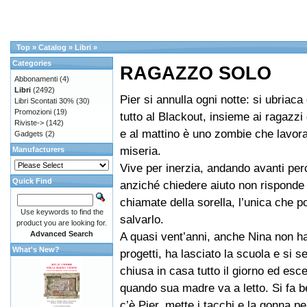
Top
»
Catalog
»
Libri
»
Categories
RAGAZZO SOLO
Abbonamenti
(4)
Libri
(2492)
Pier si annulla ogni notte: si ubriaca 
Libri Scontati 30%
(30)
Promozioni
(19)
tutto al Blackout, insieme ai ragazzi 
Riviste->
(142)
e al mattino è uno zombie che lavor
Gadgets
(2)
miseria.
Manufacturers
Vive per inerzia, andando avanti per
Quick Find
anziché chiedere aiuto non risponde 
chiamate della sorella, l’unica che p
Use keywords to find the
salvarlo.
product you are looking for.
Advanced Search
A quasi vent’anni, anche Nina non h
What's New?
progetti, ha lasciato la scuola e si s
chiusa in casa tutto il giorno ed esce
quando sua madre va a letto. Si fa b
c’è Pier, mette i tacchi e la gonna pe