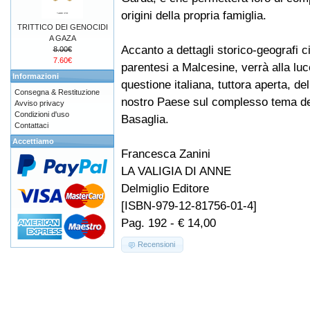
origini della propria famiglia.
TRITTICO DEI GENOCIDI
A GAZA
Accanto a dettagli storico-geografi 
8.00€
7.60€
parentesi a Malcesine, verrà alla lu
Informazioni
questione italiana, tuttora aperta, del
Consegna & Restituzione
nostro Paese sul complesso tema dei
Avviso privacy
Condizioni d'uso
Basaglia.
Contattaci
Accettiamo
Francesca Zanini
LA VALIGIA DI ANNE
Delmiglio Editore
[ISBN-979-12-81756-01-4]
Pag. 192 - € 14,00
Recensioni