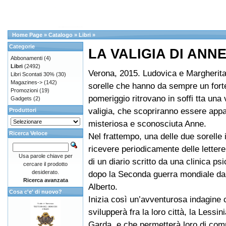
Home Page
»
Catalogo
»
Libri
»
Categorie
LA VALIGIA DI ANN
Abbonamenti
(4)
Libri
(2492)
Verona, 2015. Ludovica e Margherit
Libri Scontati 30%
(30)
Magazines->
(142)
sorelle che hanno da sempre un for
Promozioni
(19)
pomeriggio ritrovano in soffi tta una
Gadgets
(2)
valigia, che scopriranno essere app
Produttori
misteriosa e sconosciuta Anne.
Ricerca Veloce
Nel frattempo, una delle due sorelle i
ricevere periodicamente delle letter
Usa parole chiave per
di un diario scritto da una clinica ps
cercare il prodotto
desiderato.
dopo la Seconda guerra mondiale da
Ricerca avanzata
Alberto.
Cosa c'e' di nuovo?
Inizia così un’avventurosa indagine 
svilupperà fra la loro città, la Lessini
Garda, e che permetterà loro di com