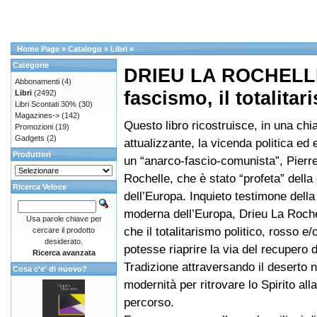
Home Page
»
Catalogo
»
Libri
»
Categorie
DRIEU LA ROCHELLE I
Abbonamenti
(4)
fascismo, il totalita
Libri
(2492)
Libri Scontati 30%
(30)
Magazines->
(142)
Questo libro ricostruisce, in una chi
Promozioni
(19)
Gadgets
(2)
attualizzante, la vicenda politica ed 
Produttori
un “anarco-fascio-comunista”, Pierr
Rochelle, che è stato “profeta” della 
Ricerca Veloce
dell’Europa. Inquieto testimone dell
moderna dell’Europa, Drieu La Roche
Usa parole chiave per
che il totalitarismo politico, rosso e/
cercare il prodotto
desiderato.
potesse riaprire la via del recupero d
Ricerca avanzata
Tradizione attraversando il deserto ni
Cosa c'e' di nuovo?
modernità per ritrovare lo Spirito alla
percorso.