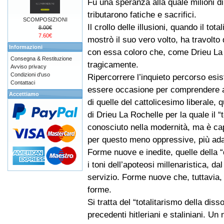
Fu una speranza alla quale milioni d
tributarono fatiche e sacrifici.
SCOMPOSIZIONI
Il crollo delle illusioni, quando il tota
8.00€
7.60€
mostrò il suo vero volto, ha travolto
Informazioni
con essa coloro che, come Drieu La 
Consegna & Restituzione
tragicamente.
Avviso privacy
Condizioni d'uso
Ripercorrere l’inquieto percorso esis
Contattaci
essere occasione per comprendere anc
Accettiamo
di quelle del cattolicesimo liberale,
di Drieu La Rochelle per la quale il “
conosciuto nella modernità, ma è cap
per questo meno oppressive, più ada
Forme nuove e inedite, quelle della “
i toni dell’apoteosi millenaristica, d
servizio. Forme nuove che, tuttavia,
forme.
Si tratta del “totalitarismo della dis
precedenti hitleriani e staliniani. Un 