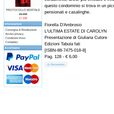
questo condominio si trova in un picc
PROTOCOLLO MORTALE
pensionati e casalinghe.
18.00€
17.10€
Fiorella D'Ambrosio
Informazioni
Consegna & Restituzione
L'ULTIMA ESTATE DI CAROLYN
Avviso privacy
Presentazione di Giuliana Cutore
Condizioni d'uso
Contattaci
Edizioni Tabula fati
Accettiamo
[ISBN-88-7475-018-8]
Pag. 128 - € 6,00
Recensioni