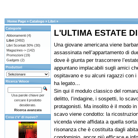
Home Page
»
Catalogo
»
Libri
»
Categorie
L'ULTIMA ESTATE D
Abbonamenti
(4)
Libri
(2492)
Una giovane americana viene barba
Libri Scontati 30%
(30)
Magazines->
(142)
assassinata nell’appartamento di due 
Promozioni
(19)
dove è giunta per trascorrere l’estate
Gadgets
(2)
appuntano implacabili sugli amici ch
Produttori
ospitavano e su alcuni ragazzi con i
Ricerca Veloce
ha legato…
Sin qui il modulo classico del romanzo
Usa parole chiave per
delitto, l’indagine, i sospetti, lo scav
cercare il prodotto
desiderato.
protagonisti. Ma insolito è il modo in
Ricerca avanzata
scavo viene condotto: la ricostruzion
Cosa c'e' di nuovo?
vicenda viene affidata a quella sorta
risonanza che è costituita dagli abita
condominio, ancor più efficace e in