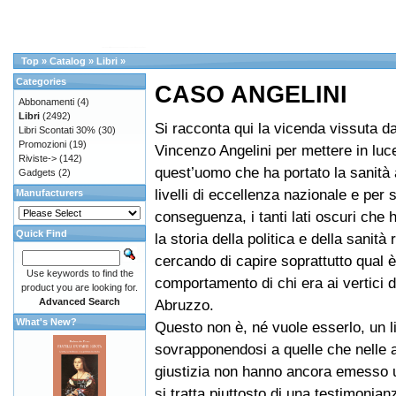
Top
»
Catalog
»
Libri
»
Categories
CASO ANGELINI
Abbonamenti
(4)
Libri
(2492)
Si racconta qui la vicenda vissuta da
Libri Scontati 30%
(30)
Promozioni
(19)
Vincenzo Angelini per mettere in luce 
Riviste->
(142)
quest’uomo che ha portato la sanità
Gadgets
(2)
livelli di eccellenza nazionale e per s
Manufacturers
conseguenza, i tanti lati oscuri che
Quick Find
la storia della politica e della sanità 
cercando di capire soprattutto qual è 
Use keywords to find the
comportamento di chi era ai vertici 
product you are looking for.
Advanced Search
Abruzzo.
What's New?
Questo non è, né vuole esserlo, un li
sovrapponendosi a quelle che nelle a
giustizia non hanno ancora emesso 
si tratta piuttosto di una testimonia