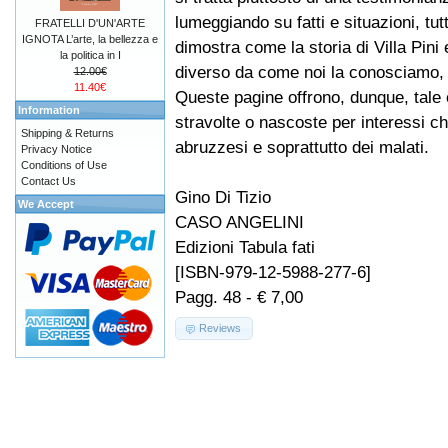
lumeggiando su fatti e situazioni, tut
FRATELLI D'UN'ARTE
IGNOTA L’arte, la bellezza e
dimostra come la storia di Villa Pini 
la politica in I
diverso da come noi la conosciamo, a
12.00€
11.40€
Queste pagine offrono, dunque, tale o
Information
stravolte o nascoste per interessi ch
Shipping & Returns
abruzzesi e soprattutto dei malati.
Privacy Notice
Conditions of Use
Contact Us
Gino Di Tizio
We Accept
CASO ANGELINI
Edizioni Tabula fati
[ISBN-979-12-5988-277-6]
Pagg. 48 - € 7,00
Reviews